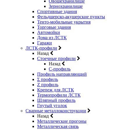
Овощехранилище
Зернохранилище
Спортивные здания
Фельдшерско-акушерские пункты
Тенто-мобильные укрытия
Торговые здания
Автомойки
Дома из ЛСТК
Гаражи
ЛСТК-профили
Назад
Стоечные профили
Назад
C-профиль
Профиль направляющий
Σ профиль
Z профиль
Крепеж для ЛСТК
Термопрофили ЛСТК
Шляпный профиль
Гнутый уголок
Сварные металлоконструкции
Назад
Металлические прогоны
Металлическая связь