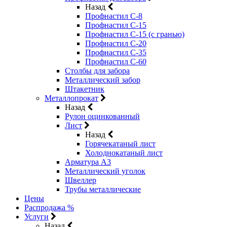
Назад
Профнастил С-8
Профнастил С-15
Профнастил С-15 (с гранью)
Профнастил С-20
Профнастил С-35
Профнастил С-60
Столбы для забора
Металлический забор
Штакетник
Металлопрокат
Назад
Рулон оцинкованный
Лист
Назад
Горячекатаный лист
Холоднокатаный лист
Арматура А3
Металлический уголок
Швеллер
Трубы металлические
Цены
Распродажа %
Услуги
Назад