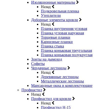
Изоляционные материалы
Назад
Подкровельная пленка
Утеплители
Доборные элементы кровли
Назад
Планка внутренняя угловая
Планка угловая наружная
Торцевые планки
Карнизные планки
Планка стыка
Планка коньковая треугольная
Планка коньковая полукруглая
Зонты на дымоход
Софиты
Чердачные лестницы
Назад
Деревянные лестницы
Металлические лестницы
Мансардные окна и комплектующие
Профнастил
Назад
Профнастил для кровли
Назад
Профнастил Н-15