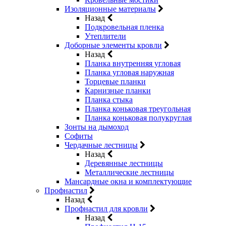
Изоляционные материалы
Назад
Подкровельная пленка
Утеплители
Доборные элементы кровли
Назад
Планка внутренняя угловая
Планка угловая наружная
Торцевые планки
Карнизные планки
Планка стыка
Планка коньковая треугольная
Планка коньковая полукруглая
Зонты на дымоход
Софиты
Чердачные лестницы
Назад
Деревянные лестницы
Металлические лестницы
Мансардные окна и комплектующие
Профнастил
Назад
Профнастил для кровли
Назад