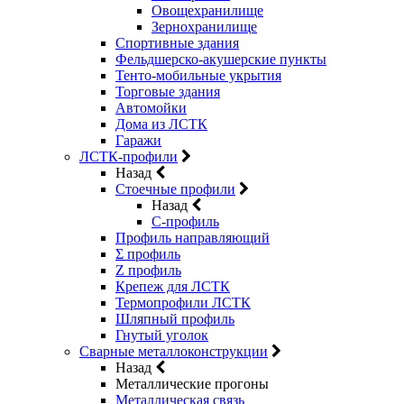
Овощехранилище
Зернохранилище
Спортивные здания
Фельдшерско-акушерские пункты
Тенто-мобильные укрытия
Торговые здания
Автомойки
Дома из ЛСТК
Гаражи
ЛСТК-профили
Назад
Стоечные профили
Назад
C-профиль
Профиль направляющий
Σ профиль
Z профиль
Крепеж для ЛСТК
Термопрофили ЛСТК
Шляпный профиль
Гнутый уголок
Сварные металлоконструкции
Назад
Металлические прогоны
Металлическая связь