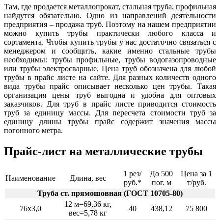
Там, где продается металлопрокат, стальная труба, профильная
найдутся обязательно. Одно из направлений деятельности
предприятия – продажа труб. Поэтому на нашем предприятии
можно купить трубы практически любого класса и
сортамента. Чтобы купить трубы у нас достаточно связаться с
менеджером и сообщить, какие именно стальные трубы
необходимы: трубы профильные, трубы водогазопроводные
или трубы электросварные. Цена труб обозначена для любой
трубы в прайс листе на сайте. Для разных количеств одного
вида трубы прайс описывает несколько цен трубы. Такая
организация цены труб выгодна и удобна для оптовых
заказчиков. Для труб в прайс листе приводится стоимость
труб за единицу массы. Для пересчета стоимости труб за
единицу длины трубы прайс содержит значения массы
погонного метра.
Прайс-лист на металлические трубы
1 рез/
До 500
Цена за 1
Наименование
Длина, вес
руб.*
пог. м
т/руб.
Труба ст. прямошовная (ГОСТ 10705-80)
12 м=69,36 кг,
76х3,0
40
438,12
75 800
вес=5,78 кг