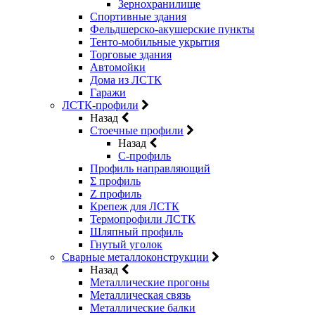
Зернохранилище
Спортивные здания
Фельдшерско-акушерские пункты
Тенто-мобильные укрытия
Торговые здания
Автомойки
Дома из ЛСТК
Гаражи
ЛСТК-профили
Назад
Стоечные профили
Назад
C-профиль
Профиль направляющий
Σ профиль
Z профиль
Крепеж для ЛСТК
Термопрофили ЛСТК
Шляпный профиль
Гнутый уголок
Сварные металлоконструкции
Назад
Металлические прогоны
Металлическая связь
Металлические балки