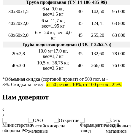
Труба профильная (ТУ 14-106-485-99)
6 м=9,0 кг,
30х30х1,5
30
142,50
95 000
вес=1,5 кг
6 м=11,7 кг,
40х20х2,0
35
124,41
63 800
вес=1,95 кг
6 м=24 кг, вес=4,0
60х60х2,0
45
255,20
63 800
кг
Труба водогазопроводная (ГОСТ 3262-75)
10,0 м=17,0 кг,
20х2,8
35
132,60
78 000
вес=1,7 кг
10,5 м=36,75 кг,
40х3.0
40
266,00
76 000
вес=3,5 кг
*Объемная скидка (сортовой прокат) от 500 пог. м -
3%. Скидка за резку:
от 50 резов - 10%, от 100 резов - 25%
.
Нам доверяют