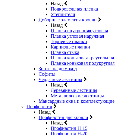
Назад
Подкровельная пленка
Утеплители
Доборные элементы кровли
Назад
Планка внутренняя угловая
Планка угловая наружная
Торцевые планки
Карнизные планки
Планка стыка
Планка коньковая треугольная
Планка коньковая полукруглая
Зонты на дымоход
Софиты
Чердачные лестницы
Назад
Деревянные лестницы
Металлические лестницы
Мансардные окна и комплектующие
Профнастил
Назад
Профнастил для кровли
Назад
Профнастил Н-15
Профнастил Н-20