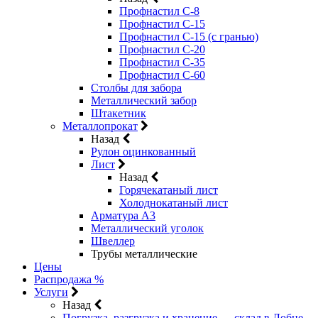
Профнастил С-8
Профнастил С-15
Профнастил С-15 (с гранью)
Профнастил С-20
Профнастил С-35
Профнастил С-60
Столбы для забора
Металлический забор
Штакетник
Металлопрокат
Назад
Рулон оцинкованный
Лист
Назад
Горячекатаный лист
Холоднокатаный лист
Арматура А3
Металлический уголок
Швеллер
Трубы металлические
Цены
Распродажа %
Услуги
Назад
Погрузка, разгрузка и хранение — склад в Лобне