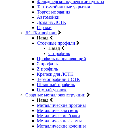
Фельдшерско-акушерские пункты
Тенто-мобильные укрытия
Торговые здания
Автомойки
Дома из ЛСТК
Гаражи
ЛСТК-профили
Назад
Стоечные профили
Назад
C-профиль
Профиль направляющий
Σ профиль
Z профиль
Крепеж для ЛСТК
Термопрофили ЛСТК
Шляпный профиль
Гнутый уголок
Сварные металлоконструкции
Назад
Металлические прогоны
Металлическая связь
Металлические балки
Металлические фермы
Металлические колонны