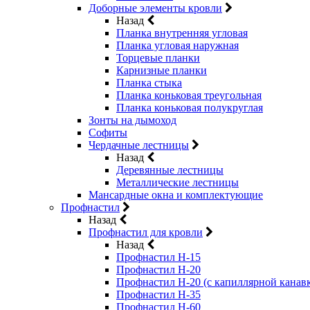
Доборные элементы кровли
Назад
Планка внутренняя угловая
Планка угловая наружная
Торцевые планки
Карнизные планки
Планка стыка
Планка коньковая треугольная
Планка коньковая полукруглая
Зонты на дымоход
Софиты
Чердачные лестницы
Назад
Деревянные лестницы
Металлические лестницы
Мансардные окна и комплектующие
Профнастил
Назад
Профнастил для кровли
Назад
Профнастил Н-15
Профнастил Н-20
Профнастил Н-20 (с капиллярной канав
Профнастил Н-35
Профнастил Н-60