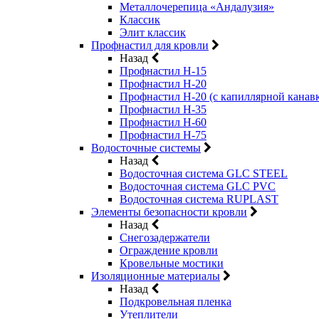
Металлочерепица «Андалузия»
Классик
Элит классик
Профнастил для кровли
Назад
Профнастил Н-15
Профнастил Н-20
Профнастил Н-20 (с капиллярной канав
Профнастил Н-35
Профнастил Н-60
Профнастил Н-75
Водосточные системы
Назад
Водосточная система GLC STEEL
Водосточная система GLC PVC
Водосточная система RUPLAST
Элементы безопасности кровли
Назад
Снегозадержатели
Ограждение кровли
Кровельные мостики
Изоляционные материалы
Назад
Подкровельная пленка
Утеплители