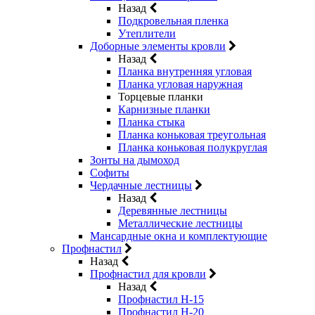
Назад
Подкровельная пленка
Утеплители
Доборные элементы кровли
Назад
Планка внутренняя угловая
Планка угловая наружная
Торцевые планки
Карнизные планки
Планка стыка
Планка коньковая треугольная
Планка коньковая полукруглая
Зонты на дымоход
Софиты
Чердачные лестницы
Назад
Деревянные лестницы
Металлические лестницы
Мансардные окна и комплектующие
Профнастил
Назад
Профнастил для кровли
Назад
Профнастил Н-15
Профнастил Н-20