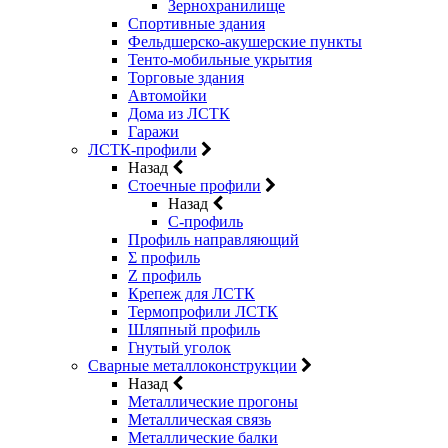
Зернохранилище
Спортивные здания
Фельдшерско-акушерские пункты
Тенто-мобильные укрытия
Торговые здания
Автомойки
Дома из ЛСТК
Гаражи
ЛСТК-профили
Назад
Стоечные профили
Назад
C-профиль
Профиль направляющий
Σ профиль
Z профиль
Крепеж для ЛСТК
Термопрофили ЛСТК
Шляпный профиль
Гнутый уголок
Сварные металлоконструкции
Назад
Металлические прогоны
Металлическая связь
Металлические балки