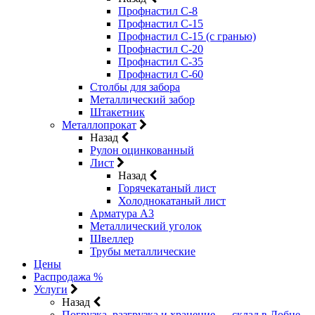
Профнастил С-8
Профнастил С-15
Профнастил С-15 (с гранью)
Профнастил С-20
Профнастил С-35
Профнастил С-60
Столбы для забора
Металлический забор
Штакетник
Металлопрокат
Назад
Рулон оцинкованный
Лист
Назад
Горячекатаный лист
Холоднокатаный лист
Арматура А3
Металлический уголок
Швеллер
Трубы металлические
Цены
Распродажа %
Услуги
Назад
Погрузка, разгрузка и хранение — склад в Лобне