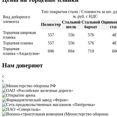
Тип покрытия стали / Стоимость за шт. д
м, руб. с НДС
Вид доборного
элемента
Стальной
Стальной
Оцинко
Полиэстер
шелк
бархат
ста
Торцевая широкая
557
556
576
48
планка
Торцевая планка
557
556
576
48
Торцевая
696
694
719
60
планка
«Андалузия»
Нам доверяют