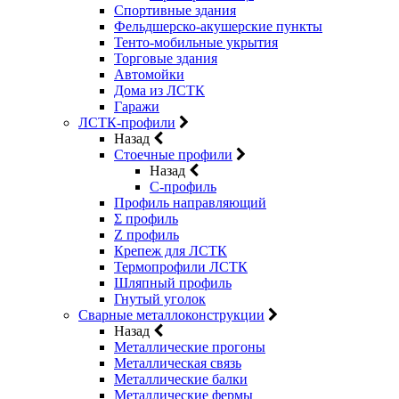
Спортивные здания
Фельдшерско-акушерские пункты
Тенто-мобильные укрытия
Торговые здания
Автомойки
Дома из ЛСТК
Гаражи
ЛСТК-профили
Назад
Стоечные профили
Назад
C-профиль
Профиль направляющий
Σ профиль
Z профиль
Крепеж для ЛСТК
Термопрофили ЛСТК
Шляпный профиль
Гнутый уголок
Сварные металлоконструкции
Назад
Металлические прогоны
Металлическая связь
Металлические балки
Металлические фермы