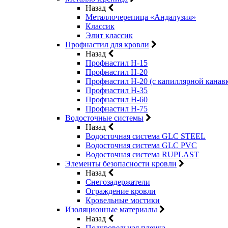
Назад
Металлочерепица «Андалузия»
Классик
Элит классик
Профнастил для кровли
Назад
Профнастил Н-15
Профнастил Н-20
Профнастил Н-20 (с капиллярной канав
Профнастил Н-35
Профнастил Н-60
Профнастил Н-75
Водосточные системы
Назад
Водосточная система GLC STEEL
Водосточная система GLC PVC
Водосточная система RUPLAST
Элементы безопасности кровли
Назад
Снегозадержатели
Ограждение кровли
Кровельные мостики
Изоляционные материалы
Назад
Подкровельная пленка