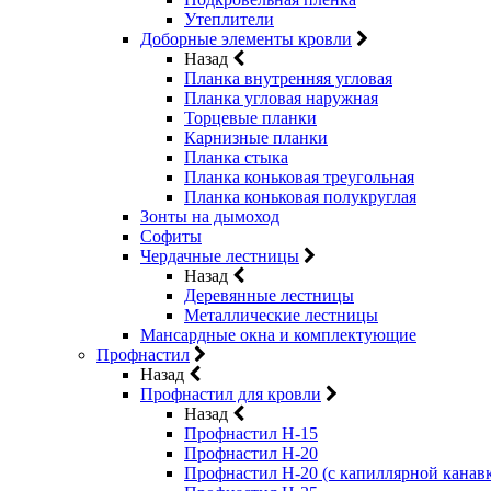
Утеплители
Доборные элементы кровли
Назад
Планка внутренняя угловая
Планка угловая наружная
Торцевые планки
Карнизные планки
Планка стыка
Планка коньковая треугольная
Планка коньковая полукруглая
Зонты на дымоход
Софиты
Чердачные лестницы
Назад
Деревянные лестницы
Металлические лестницы
Мансардные окна и комплектующие
Профнастил
Назад
Профнастил для кровли
Назад
Профнастил Н-15
Профнастил Н-20
Профнастил Н-20 (с капиллярной канав