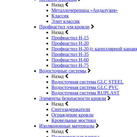
Назад
Металлочерепица «Андалузия»
Классик
Элит классик
Профнастил для кровли
Назад
Профнастил Н-15
Профнастил Н-20
Профнастил Н-20 (с капиллярной канав
Профнастил Н-35
Профнастил Н-60
Профнастил Н-75
Водосточные системы
Назад
Водосточная система GLC STEEL
Водосточная система GLC PVC
Водосточная система RUPLAST
Элементы безопасности кровли
Назад
Снегозадержатели
Ограждение кровли
Кровельные мостики
Изоляционные материалы
Назад
Подкровельная пленка