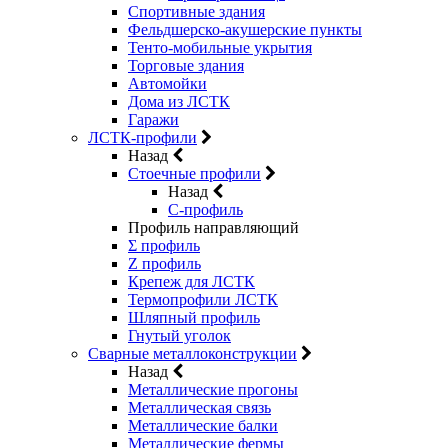
Спортивные здания
Фельдшерско-акушерские пункты
Тенто-мобильные укрытия
Торговые здания
Автомойки
Дома из ЛСТК
Гаражи
ЛСТК-профили
Назад
Стоечные профили
Назад
C-профиль
Профиль направляющий
Σ профиль
Z профиль
Крепеж для ЛСТК
Термопрофили ЛСТК
Шляпный профиль
Гнутый уголок
Сварные металлоконструкции
Назад
Металлические прогоны
Металлическая связь
Металлические балки
Металлические фермы