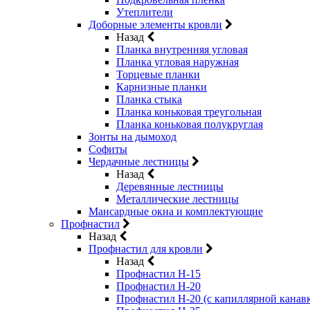
Утеплители
Доборные элементы кровли
Назад
Планка внутренняя угловая
Планка угловая наружная
Торцевые планки
Карнизные планки
Планка стыка
Планка коньковая треугольная
Планка коньковая полукруглая
Зонты на дымоход
Софиты
Чердачные лестницы
Назад
Деревянные лестницы
Металлические лестницы
Мансардные окна и комплектующие
Профнастил
Назад
Профнастил для кровли
Назад
Профнастил Н-15
Профнастил Н-20
Профнастил Н-20 (с капиллярной канав