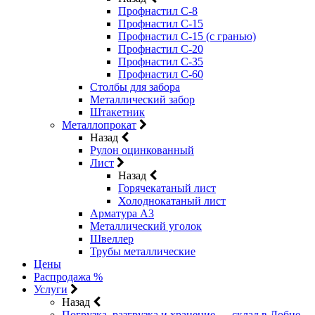
Профнастил С-8
Профнастил С-15
Профнастил С-15 (с гранью)
Профнастил С-20
Профнастил С-35
Профнастил С-60
Столбы для забора
Металлический забор
Штакетник
Металлопрокат
Назад
Рулон оцинкованный
Лист
Назад
Горячекатаный лист
Холоднокатаный лист
Арматура А3
Металлический уголок
Швеллер
Трубы металлические
Цены
Распродажа %
Услуги
Назад
Погрузка, разгрузка и хранение — склад в Лобне