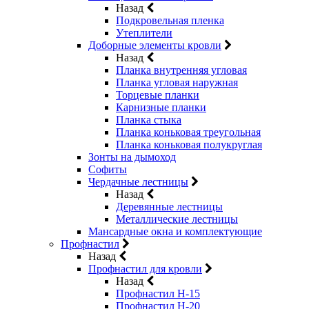
Назад
Подкровельная пленка
Утеплители
Доборные элементы кровли
Назад
Планка внутренняя угловая
Планка угловая наружная
Торцевые планки
Карнизные планки
Планка стыка
Планка коньковая треугольная
Планка коньковая полукруглая
Зонты на дымоход
Софиты
Чердачные лестницы
Назад
Деревянные лестницы
Металлические лестницы
Мансардные окна и комплектующие
Профнастил
Назад
Профнастил для кровли
Назад
Профнастил Н-15
Профнастил Н-20