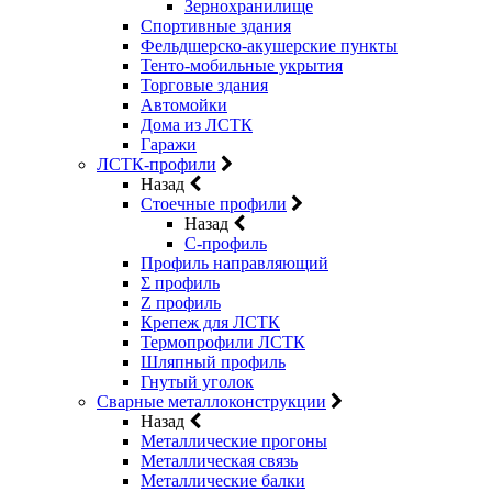
Зернохранилище
Спортивные здания
Фельдшерско-акушерские пункты
Тенто-мобильные укрытия
Торговые здания
Автомойки
Дома из ЛСТК
Гаражи
ЛСТК-профили
Назад
Стоечные профили
Назад
C-профиль
Профиль направляющий
Σ профиль
Z профиль
Крепеж для ЛСТК
Термопрофили ЛСТК
Шляпный профиль
Гнутый уголок
Сварные металлоконструкции
Назад
Металлические прогоны
Металлическая связь
Металлические балки