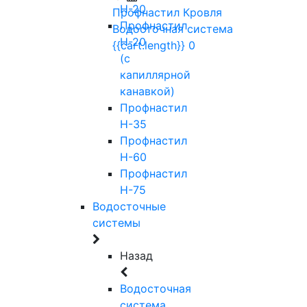
Н-20
Профнастил
Кровля
Профнастил
Водосточная система
Н-20
{{cart.length}}
0
(с
капиллярной
канавкой)
Профнастил
Н-35
Профнастил
Н-60
Профнастил
Н-75
Водосточные
системы
Назад
Водосточная
система