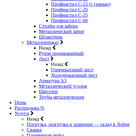
Профнастил С-15 (с гранью)
Профнастил С-20
Профнастил С-35
Профнастил С-60
Столбы для забора
Металлический забор
Штакетник
Металлопрокат
Назад
Рулон оцинкованный
Лист
Назад
Горячекатаный лист
Холоднокатаный лист
Арматура А3
Металлический уголок
Швеллер
Трубы металлические
Цены
Распродажа %
Услуги
Назад
Погрузка, разгрузка и хранение — склад в Лобне
Сварка
Плазменная резка