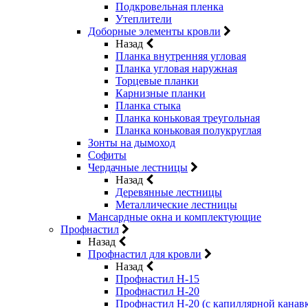
Подкровельная пленка
Утеплители
Доборные элементы кровли
Назад
Планка внутренняя угловая
Планка угловая наружная
Торцевые планки
Карнизные планки
Планка стыка
Планка коньковая треугольная
Планка коньковая полукруглая
Зонты на дымоход
Софиты
Чердачные лестницы
Назад
Деревянные лестницы
Металлические лестницы
Мансардные окна и комплектующие
Профнастил
Назад
Профнастил для кровли
Назад
Профнастил Н-15
Профнастил Н-20
Профнастил Н-20 (с капиллярной канав