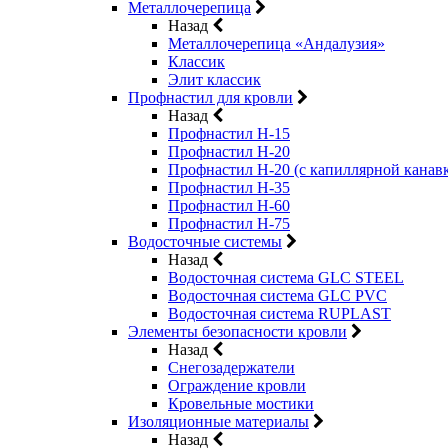
Металлочерепица
Назад
Металлочерепица «Андалузия»
Классик
Элит классик
Профнастил для кровли
Назад
Профнастил Н-15
Профнастил Н-20
Профнастил Н-20 (с капиллярной канав
Профнастил Н-35
Профнастил Н-60
Профнастил Н-75
Водосточные системы
Назад
Водосточная система GLC STEEL
Водосточная система GLC PVC
Водосточная система RUPLAST
Элементы безопасности кровли
Назад
Снегозадержатели
Ограждение кровли
Кровельные мостики
Изоляционные материалы
Назад