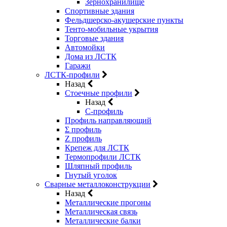
Зернохранилище
Спортивные здания
Фельдшерско-акушерские пункты
Тенто-мобильные укрытия
Торговые здания
Автомойки
Дома из ЛСТК
Гаражи
ЛСТК-профили
Назад
Стоечные профили
Назад
C-профиль
Профиль направляющий
Σ профиль
Z профиль
Крепеж для ЛСТК
Термопрофили ЛСТК
Шляпный профиль
Гнутый уголок
Сварные металлоконструкции
Назад
Металлические прогоны
Металлическая связь
Металлические балки