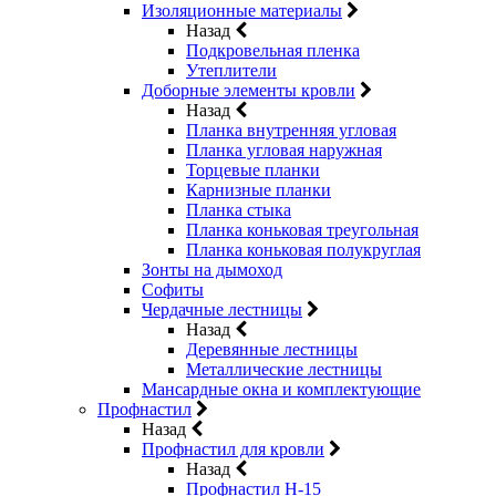
Изоляционные материалы
Назад
Подкровельная пленка
Утеплители
Доборные элементы кровли
Назад
Планка внутренняя угловая
Планка угловая наружная
Торцевые планки
Карнизные планки
Планка стыка
Планка коньковая треугольная
Планка коньковая полукруглая
Зонты на дымоход
Софиты
Чердачные лестницы
Назад
Деревянные лестницы
Металлические лестницы
Мансардные окна и комплектующие
Профнастил
Назад
Профнастил для кровли
Назад
Профнастил Н-15