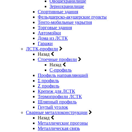
Овощехранилище
Зернохранилище
Спортивные здания
Фельдшерско-акушерские пункты
Тенто-мобильные укрытия
Торговые здания
Автомойки
Дома из ЛСТК
Гаражи
ЛСТК-профили
Назад
Стоечные профили
Назад
C-профиль
Профиль направляющий
Σ профиль
Z профиль
Крепеж для ЛСТК
Термопрофили ЛСТК
Шляпный профиль
Гнутый уголок
Сварные металлоконструкции
Назад
Металлические прогоны
Металлическая связь