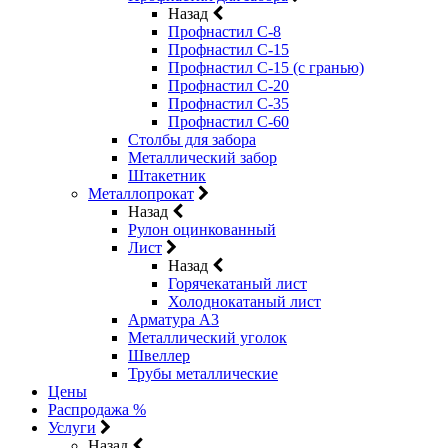
Назад
Профнастил С-8
Профнастил С-15
Профнастил С-15 (с гранью)
Профнастил С-20
Профнастил С-35
Профнастил С-60
Столбы для забора
Металлический забор
Штакетник
Металлопрокат
Назад
Рулон оцинкованный
Лист
Назад
Горячекатаный лист
Холоднокатаный лист
Арматура А3
Металлический уголок
Швеллер
Трубы металлические
Цены
Распродажа %
Услуги
Назад