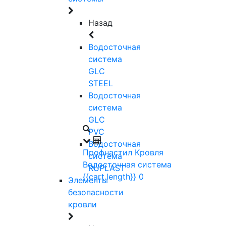
Назад
Водосточная
система
GLC
STEEL
Водосточная
система
GLC
PVC
Водосточная
Профнастил
Кровля
система
Водосточная система
RUPLAST
{{cart.length}}
0
Элементы
безопасности
кровли