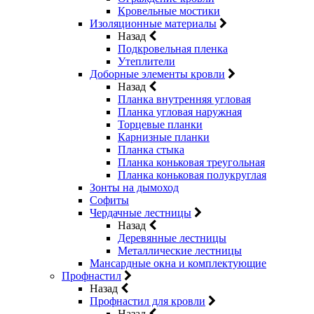
Кровельные мостики
Изоляционные материалы
Назад
Подкровельная пленка
Утеплители
Доборные элементы кровли
Назад
Планка внутренняя угловая
Планка угловая наружная
Торцевые планки
Карнизные планки
Планка стыка
Планка коньковая треугольная
Планка коньковая полукруглая
Зонты на дымоход
Софиты
Чердачные лестницы
Назад
Деревянные лестницы
Металлические лестницы
Мансардные окна и комплектующие
Профнастил
Назад
Профнастил для кровли
Назад