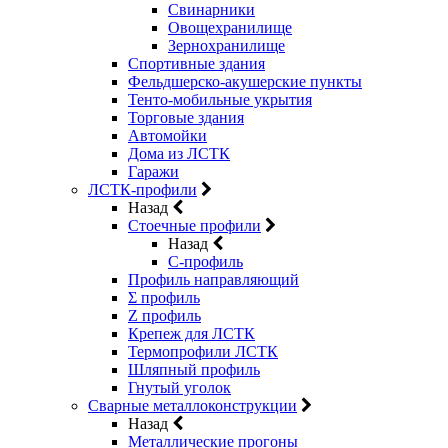
Свинарники
Овощехранилище
Зернохранилище
Спортивные здания
Фельдшерско-акушерские пункты
Тенто-мобильные укрытия
Торговые здания
Автомойки
Дома из ЛСТК
Гаражи
ЛСТК-профили
Назад
Стоечные профили
Назад
C-профиль
Профиль направляющий
Σ профиль
Z профиль
Крепеж для ЛСТК
Термопрофили ЛСТК
Шляпный профиль
Гнутый уголок
Сварные металлоконструкции
Назад
Металлические прогоны