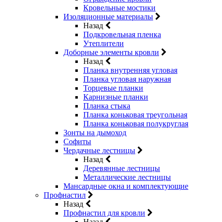
Кровельные мостики
Изоляционные материалы
Назад
Подкровельная пленка
Утеплители
Доборные элементы кровли
Назад
Планка внутренняя угловая
Планка угловая наружная
Торцевые планки
Карнизные планки
Планка стыка
Планка коньковая треугольная
Планка коньковая полукруглая
Зонты на дымоход
Софиты
Чердачные лестницы
Назад
Деревянные лестницы
Металлические лестницы
Мансардные окна и комплектующие
Профнастил
Назад
Профнастил для кровли
Назад