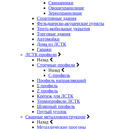
Свинарники
Овощехранилище
Зернохранилище
Спортивные здания
Фельдшерско-акушерские пункты
Тенто-мобильные укрытия
Торговые здания
Автомойки
Дома из ЛСТК
Гаражи
ЛСТК-профили
Назад
Стоечные профили
Назад
C-профиль
Профиль направляющий
Σ профиль
Z профиль
Крепеж для ЛСТК
Термопрофили ЛСТК
Шляпный профиль
Гнутый уголок
Сварные металлоконструкции
Назад
Металлические прогоны