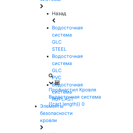
Назад
Водосточная
система
GLC
STEEL
Водосточная
система
GLC
PVC
Водосточная
Профнастил
Кровля
система
Водосточная система
RUPLAST
{{cart.length}}
0
Элементы
безопасности
кровли