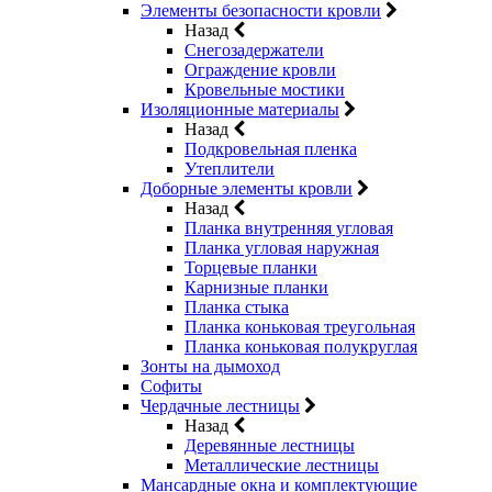
Элементы безопасности кровли
Назад
Снегозадержатели
Ограждение кровли
Кровельные мостики
Изоляционные материалы
Назад
Подкровельная пленка
Утеплители
Доборные элементы кровли
Назад
Планка внутренняя угловая
Планка угловая наружная
Торцевые планки
Карнизные планки
Планка стыка
Планка коньковая треугольная
Планка коньковая полукруглая
Зонты на дымоход
Софиты
Чердачные лестницы
Назад
Деревянные лестницы
Металлические лестницы
Мансардные окна и комплектующие