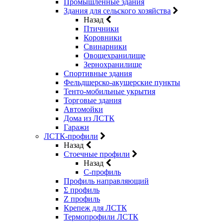
Промышленные здания
Здания для сельского хозяйства
Назад
Птичники
Коровники
Свинарники
Овощехранилище
Зернохранилище
Спортивные здания
Фельдшерско-акушерские пункты
Тенто-мобильные укрытия
Торговые здания
Автомойки
Дома из ЛСТК
Гаражи
ЛСТК-профили
Назад
Стоечные профили
Назад
C-профиль
Профиль направляющий
Σ профиль
Z профиль
Крепеж для ЛСТК
Термопрофили ЛСТК