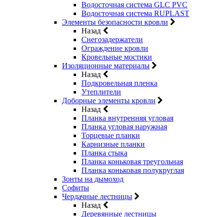
Водосточная система GLC PVC
Водосточная система RUPLAST
Элементы безопасности кровли
Назад
Снегозадержатели
Ограждение кровли
Кровельные мостики
Изоляционные материалы
Назад
Подкровельная пленка
Утеплители
Доборные элементы кровли
Назад
Планка внутренняя угловая
Планка угловая наружная
Торцевые планки
Карнизные планки
Планка стыка
Планка коньковая треугольная
Планка коньковая полукруглая
Зонты на дымоход
Софиты
Чердачные лестницы
Назад
Деревянные лестницы