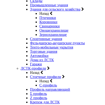
Склады
Промышленные здания
Здания для сельского хозяйства
Назад
Птичники
Коровники
Свинарники
Овощехранилище
Зернохранилище
Спортивные здания
Фельдшерско-акушерские пункты
Тенто-мобильные укрытия
Торговые здания
Автомойки
Дома из ЛСТК
Гаражи
ЛСТК-профили
Назад
Стоечные профили
Назад
C-профиль
Профиль направляющий
Σ профиль
Z профиль
Крепеж для ЛСТК