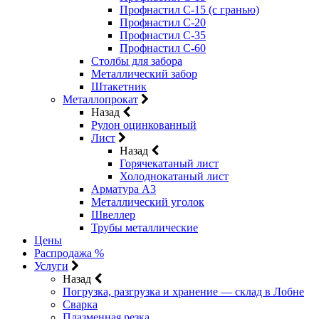
Профнастил С-15 (с гранью)
Профнастил С-20
Профнастил С-35
Профнастил С-60
Столбы для забора
Металлический забор
Штакетник
Металлопрокат
Назад
Рулон оцинкованный
Лист
Назад
Горячекатаный лист
Холоднокатаный лист
Арматура А3
Металлический уголок
Швеллер
Трубы металлические
Цены
Распродажа %
Услуги
Назад
Погрузка, разгрузка и хранение — склад в Лобне
Сварка
Плазменная резка