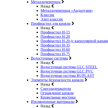
Металлочерепица
Назад
Металлочерепица «Андалузия»
Классик
Элит классик
Профнастил для кровли
Назад
Профнастил Н-15
Профнастил Н-20
Профнастил Н-20 (с капиллярной канав
Профнастил Н-35
Профнастил Н-60
Профнастил Н-75
Водосточные системы
Назад
Водосточная система GLC STEEL
Водосточная система GLC PVC
Водосточная система RUPLAST
Элементы безопасности кровли
Назад
Снегозадержатели
Ограждение кровли
Кровельные мостики
Изоляционные материалы
Назад