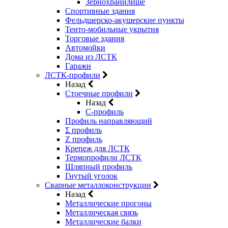
Зернохранилище
Спортивные здания
Фельдшерско-акушерские пункты
Тенто-мобильные укрытия
Торговые здания
Автомойки
Дома из ЛСТК
Гаражи
ЛСТК-профили
Назад
Стоечные профили
Назад
C-профиль
Профиль направляющий
Σ профиль
Z профиль
Крепеж для ЛСТК
Термопрофили ЛСТК
Шляпный профиль
Гнутый уголок
Сварные металлоконструкции
Назад
Металлические прогоны
Металлическая связь
Металлические балки