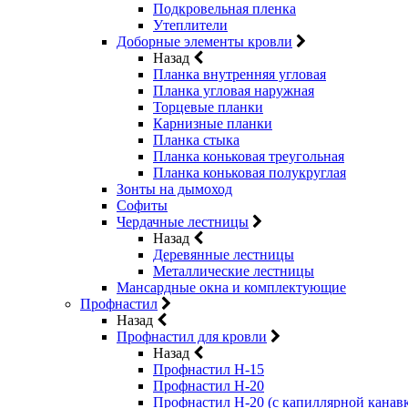
Подкровельная пленка
Утеплители
Доборные элементы кровли
Назад
Планка внутренняя угловая
Планка угловая наружная
Торцевые планки
Карнизные планки
Планка стыка
Планка коньковая треугольная
Планка коньковая полукруглая
Зонты на дымоход
Софиты
Чердачные лестницы
Назад
Деревянные лестницы
Металлические лестницы
Мансардные окна и комплектующие
Профнастил
Назад
Профнастил для кровли
Назад
Профнастил Н-15
Профнастил Н-20
Профнастил Н-20 (с капиллярной канав