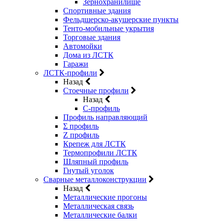
Зернохранилище
Спортивные здания
Фельдшерско-акушерские пункты
Тенто-мобильные укрытия
Торговые здания
Автомойки
Дома из ЛСТК
Гаражи
ЛСТК-профили
Назад
Стоечные профили
Назад
C-профиль
Профиль направляющий
Σ профиль
Z профиль
Крепеж для ЛСТК
Термопрофили ЛСТК
Шляпный профиль
Гнутый уголок
Сварные металлоконструкции
Назад
Металлические прогоны
Металлическая связь
Металлические балки