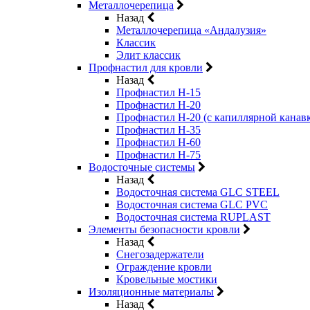
Металлочерепица
Назад
Металлочерепица «Андалузия»
Классик
Элит классик
Профнастил для кровли
Назад
Профнастил Н-15
Профнастил Н-20
Профнастил Н-20 (с капиллярной канав
Профнастил Н-35
Профнастил Н-60
Профнастил Н-75
Водосточные системы
Назад
Водосточная система GLC STEEL
Водосточная система GLC PVC
Водосточная система RUPLAST
Элементы безопасности кровли
Назад
Снегозадержатели
Ограждение кровли
Кровельные мостики
Изоляционные материалы
Назад