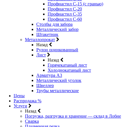
Профнастил С-15 (с гранью)
Профнастил С-20
Профнастил С-35
Профнастил С-60
Столбы для забора
Металлический забор
Штакетник
Металлопрокат
Назад
Рулон оцинкованный
Лист
Назад
Горячекатаный лист
Холоднокатаный лист
Арматура А3
Металлический уголок
Швеллер
Трубы металлические
Цены
Распродажа %
Услуги
Назад
Погрузка, разгрузка и хранение — склад в Лобне
Сварка
Плазменная резка