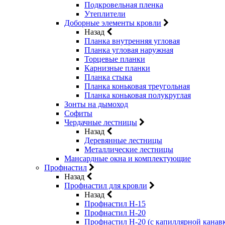
Подкровельная пленка
Утеплители
Доборные элементы кровли
Назад
Планка внутренняя угловая
Планка угловая наружная
Торцевые планки
Карнизные планки
Планка стыка
Планка коньковая треугольная
Планка коньковая полукруглая
Зонты на дымоход
Софиты
Чердачные лестницы
Назад
Деревянные лестницы
Металлические лестницы
Мансардные окна и комплектующие
Профнастил
Назад
Профнастил для кровли
Назад
Профнастил Н-15
Профнастил Н-20
Профнастил Н-20 (с капиллярной канав