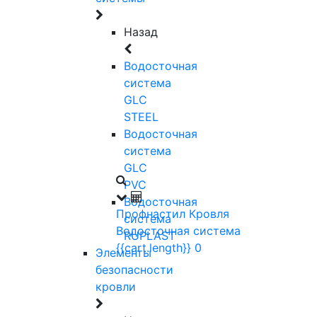
Назад
Водосточная
система
GLC
STEEL
Водосточная
система
GLC
PVC
Водосточная
Профнастил
Кровля
система
Водосточная система
RUPLAST
{{cart.length}}
0
Элементы
безопасности
кровли