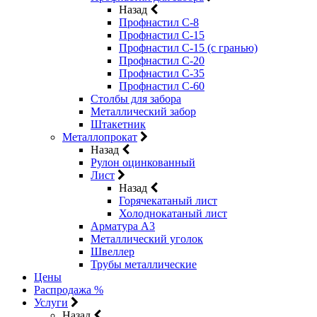
Назад
Профнастил С-8
Профнастил С-15
Профнастил С-15 (с гранью)
Профнастил С-20
Профнастил С-35
Профнастил С-60
Столбы для забора
Металлический забор
Штакетник
Металлопрокат
Назад
Рулон оцинкованный
Лист
Назад
Горячекатаный лист
Холоднокатаный лист
Арматура А3
Металлический уголок
Швеллер
Трубы металлические
Цены
Распродажа %
Услуги
Назад