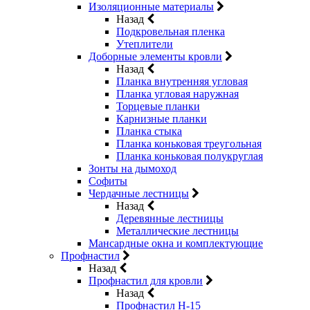
Изоляционные материалы
Назад
Подкровельная пленка
Утеплители
Доборные элементы кровли
Назад
Планка внутренняя угловая
Планка угловая наружная
Торцевые планки
Карнизные планки
Планка стыка
Планка коньковая треугольная
Планка коньковая полукруглая
Зонты на дымоход
Софиты
Чердачные лестницы
Назад
Деревянные лестницы
Металлические лестницы
Мансардные окна и комплектующие
Профнастил
Назад
Профнастил для кровли
Назад
Профнастил Н-15