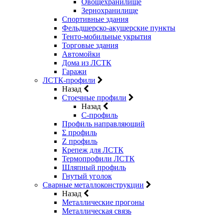
Овощехранилище
Зернохранилище
Спортивные здания
Фельдшерско-акушерские пункты
Тенто-мобильные укрытия
Торговые здания
Автомойки
Дома из ЛСТК
Гаражи
ЛСТК-профили
Назад
Стоечные профили
Назад
C-профиль
Профиль направляющий
Σ профиль
Z профиль
Крепеж для ЛСТК
Термопрофили ЛСТК
Шляпный профиль
Гнутый уголок
Сварные металлоконструкции
Назад
Металлические прогоны
Металлическая связь