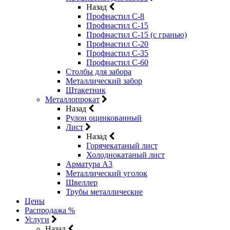
Назад
Профнастил С-8
Профнастил С-15
Профнастил С-15 (с гранью)
Профнастил С-20
Профнастил С-35
Профнастил С-60
Столбы для забора
Металлический забор
Штакетник
Металлопрокат
Назад
Рулон оцинкованный
Лист
Назад
Горячекатаный лист
Холоднокатаный лист
Арматура А3
Металлический уголок
Швеллер
Трубы металлические
Цены
Распродажа %
Услуги
Назад