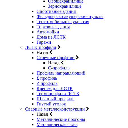
Овощехранилище
Зернохранилище
Спортивные здания
Фельдшерско-акушерские пункты
Тенто-мобильные укрытия
Торговые здания
Автомойки
Дома из ЛСТК
Гаражи
ЛСТК-профили
Назад
Стоечные профили
Назад
C-профиль
Профиль направляющий
Σ профиль
Z профиль
Крепеж для ЛСТК
Термопрофили ЛСТК
Шляпный профиль
Гнутый уголок
Сварные металлоконструкции
Назад
Металлические прогоны
Металлическая связь