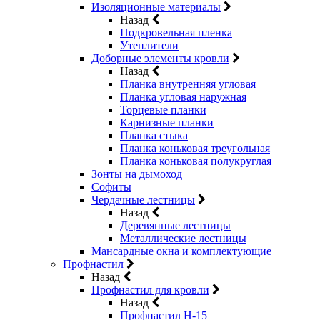
Изоляционные материалы
Назад
Подкровельная пленка
Утеплители
Доборные элементы кровли
Назад
Планка внутренняя угловая
Планка угловая наружная
Торцевые планки
Карнизные планки
Планка стыка
Планка коньковая треугольная
Планка коньковая полукруглая
Зонты на дымоход
Софиты
Чердачные лестницы
Назад
Деревянные лестницы
Металлические лестницы
Мансардные окна и комплектующие
Профнастил
Назад
Профнастил для кровли
Назад
Профнастил Н-15