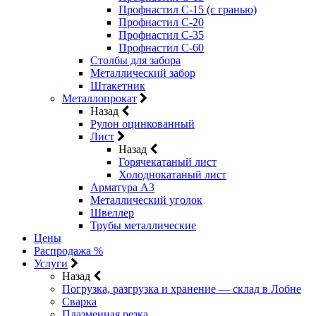
Профнастил С-15 (с гранью)
Профнастил С-20
Профнастил С-35
Профнастил С-60
Столбы для забора
Металлический забор
Штакетник
Металлопрокат
Назад
Рулон оцинкованный
Лист
Назад
Горячекатаный лист
Холоднокатаный лист
Арматура А3
Металлический уголок
Швеллер
Трубы металлические
Цены
Распродажа %
Услуги
Назад
Погрузка, разгрузка и хранение — склад в Лобне
Сварка
Плазменная резка