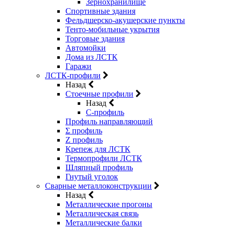
Зернохранилище
Спортивные здания
Фельдшерско-акушерские пункты
Тенто-мобильные укрытия
Торговые здания
Автомойки
Дома из ЛСТК
Гаражи
ЛСТК-профили
Назад
Стоечные профили
Назад
C-профиль
Профиль направляющий
Σ профиль
Z профиль
Крепеж для ЛСТК
Термопрофили ЛСТК
Шляпный профиль
Гнутый уголок
Сварные металлоконструкции
Назад
Металлические прогоны
Металлическая связь
Металлические балки