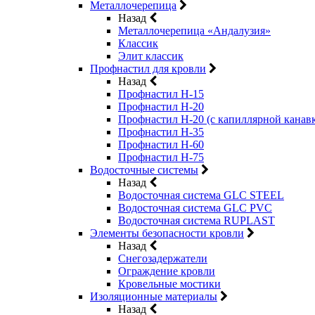
Металлочерепица
Назад
Металлочерепица «Андалузия»
Классик
Элит классик
Профнастил для кровли
Назад
Профнастил Н-15
Профнастил Н-20
Профнастил Н-20 (с капиллярной канав
Профнастил Н-35
Профнастил Н-60
Профнастил Н-75
Водосточные системы
Назад
Водосточная система GLC STEEL
Водосточная система GLC PVC
Водосточная система RUPLAST
Элементы безопасности кровли
Назад
Снегозадержатели
Ограждение кровли
Кровельные мостики
Изоляционные материалы
Назад