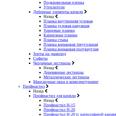
Подкровельная пленка
Утеплители
Доборные элементы кровли
Назад
Планка внутренняя угловая
Планка угловая наружная
Торцевые планки
Карнизные планки
Планка стыка
Планка коньковая треугольная
Планка коньковая полукруглая
Зонты на дымоход
Софиты
Чердачные лестницы
Назад
Деревянные лестницы
Металлические лестницы
Мансардные окна и комплектующие
Профнастил
Назад
Профнастил для кровли
Назад
Профнастил Н-15
Профнастил Н-20
Профнастил Н-20 (с капиллярной канав