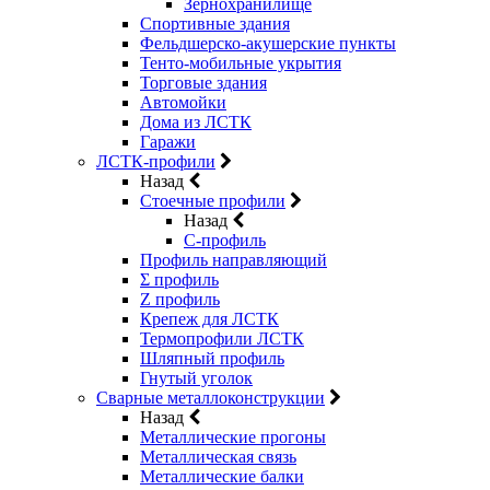
Зернохранилище
Спортивные здания
Фельдшерско-акушерские пункты
Тенто-мобильные укрытия
Торговые здания
Автомойки
Дома из ЛСТК
Гаражи
ЛСТК-профили
Назад
Стоечные профили
Назад
C-профиль
Профиль направляющий
Σ профиль
Z профиль
Крепеж для ЛСТК
Термопрофили ЛСТК
Шляпный профиль
Гнутый уголок
Сварные металлоконструкции
Назад
Металлические прогоны
Металлическая связь
Металлические балки