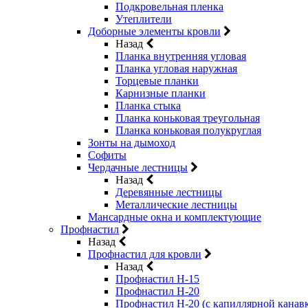
Подкровельная пленка
Утеплители
Доборные элементы кровли
Назад
Планка внутренняя угловая
Планка угловая наружная
Торцевые планки
Карнизные планки
Планка стыка
Планка коньковая треугольная
Планка коньковая полукруглая
Зонты на дымоход
Софиты
Чердачные лестницы
Назад
Деревянные лестницы
Металлические лестницы
Мансардные окна и комплектующие
Профнастил
Назад
Профнастил для кровли
Назад
Профнастил Н-15
Профнастил Н-20
Профнастил Н-20 (с капиллярной канав