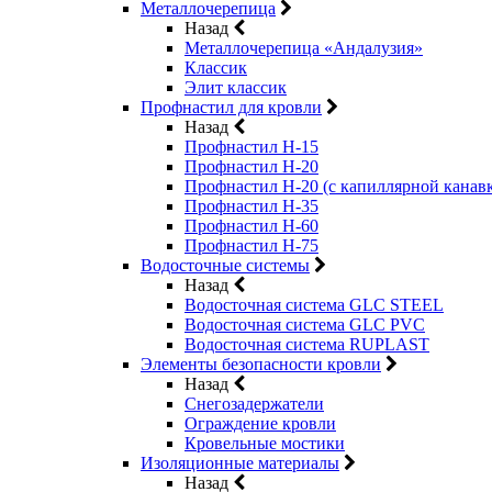
Металлочерепица
Назад
Металлочерепица «Андалузия»
Классик
Элит классик
Профнастил для кровли
Назад
Профнастил Н-15
Профнастил Н-20
Профнастил Н-20 (с капиллярной канав
Профнастил Н-35
Профнастил Н-60
Профнастил Н-75
Водосточные системы
Назад
Водосточная система GLC STEEL
Водосточная система GLC PVC
Водосточная система RUPLAST
Элементы безопасности кровли
Назад
Снегозадержатели
Ограждение кровли
Кровельные мостики
Изоляционные материалы
Назад