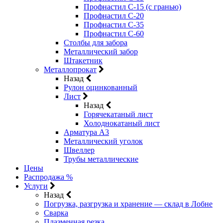
Профнастил С-15 (с гранью)
Профнастил С-20
Профнастил С-35
Профнастил С-60
Столбы для забора
Металлический забор
Штакетник
Металлопрокат
Назад
Рулон оцинкованный
Лист
Назад
Горячекатаный лист
Холоднокатаный лист
Арматура А3
Металлический уголок
Швеллер
Трубы металлические
Цены
Распродажа %
Услуги
Назад
Погрузка, разгрузка и хранение — склад в Лобне
Сварка
Плазменная резка