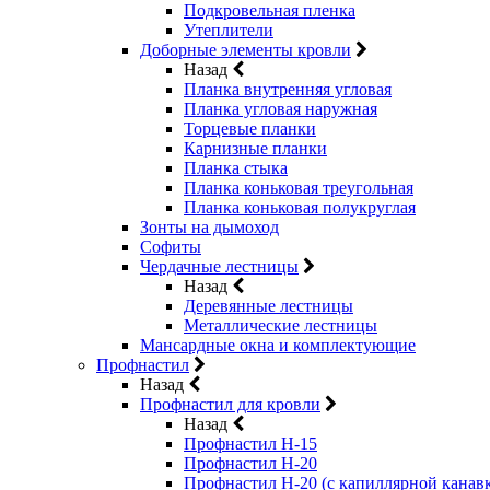
Подкровельная пленка
Утеплители
Доборные элементы кровли
Назад
Планка внутренняя угловая
Планка угловая наружная
Торцевые планки
Карнизные планки
Планка стыка
Планка коньковая треугольная
Планка коньковая полукруглая
Зонты на дымоход
Софиты
Чердачные лестницы
Назад
Деревянные лестницы
Металлические лестницы
Мансардные окна и комплектующие
Профнастил
Назад
Профнастил для кровли
Назад
Профнастил Н-15
Профнастил Н-20
Профнастил Н-20 (с капиллярной канав