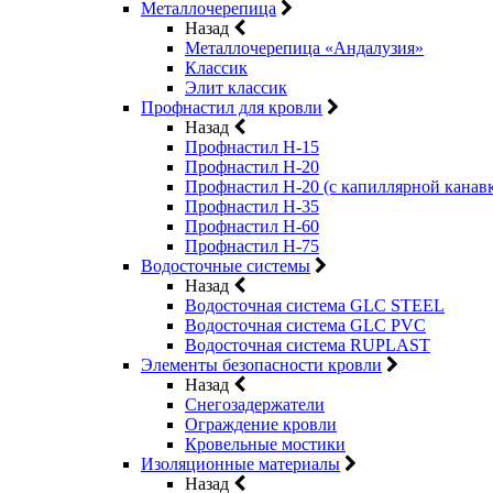
Металлочерепица
Назад
Металлочерепица «Андалузия»
Классик
Элит классик
Профнастил для кровли
Назад
Профнастил Н-15
Профнастил Н-20
Профнастил Н-20 (с капиллярной канав
Профнастил Н-35
Профнастил Н-60
Профнастил Н-75
Водосточные системы
Назад
Водосточная система GLC STEEL
Водосточная система GLC PVC
Водосточная система RUPLAST
Элементы безопасности кровли
Назад
Снегозадержатели
Ограждение кровли
Кровельные мостики
Изоляционные материалы
Назад