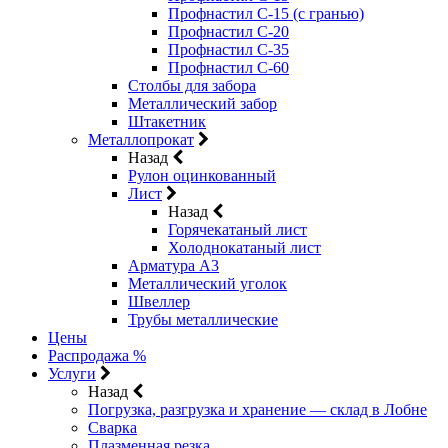
Профнастил С-15 (с гранью)
Профнастил С-20
Профнастил С-35
Профнастил С-60
Столбы для забора
Металлический забор
Штакетник
Металлопрокат
Назад
Рулон оцинкованный
Лист
Назад
Горячекатаный лист
Холоднокатаный лист
Арматура А3
Металлический уголок
Швеллер
Трубы металлические
Цены
Распродажа %
Услуги
Назад
Погрузка, разгрузка и хранение — склад в Лобне
Сварка
Плазменная резка