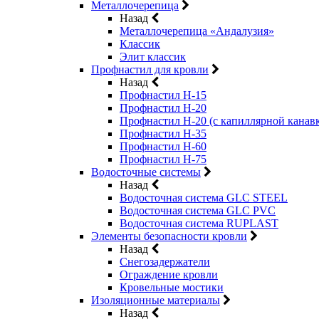
Металлочерепица
Назад
Металлочерепица «Андалузия»
Классик
Элит классик
Профнастил для кровли
Назад
Профнастил Н-15
Профнастил Н-20
Профнастил Н-20 (с капиллярной канав
Профнастил Н-35
Профнастил Н-60
Профнастил Н-75
Водосточные системы
Назад
Водосточная система GLC STEEL
Водосточная система GLC PVC
Водосточная система RUPLAST
Элементы безопасности кровли
Назад
Снегозадержатели
Ограждение кровли
Кровельные мостики
Изоляционные материалы
Назад