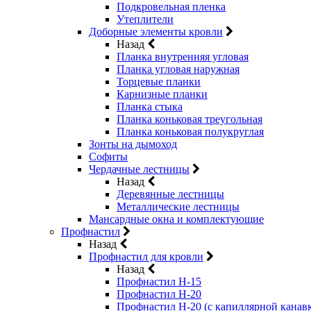
Подкровельная пленка
Утеплители
Доборные элементы кровли
Назад
Планка внутренняя угловая
Планка угловая наружная
Торцевые планки
Карнизные планки
Планка стыка
Планка коньковая треугольная
Планка коньковая полукруглая
Зонты на дымоход
Софиты
Чердачные лестницы
Назад
Деревянные лестницы
Металлические лестницы
Мансардные окна и комплектующие
Профнастил
Назад
Профнастил для кровли
Назад
Профнастил Н-15
Профнастил Н-20
Профнастил Н-20 (с капиллярной канав