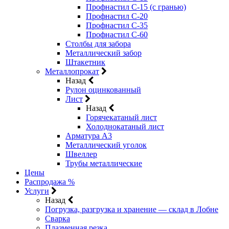
Профнастил С-15 (с гранью)
Профнастил С-20
Профнастил С-35
Профнастил С-60
Столбы для забора
Металлический забор
Штакетник
Металлопрокат
Назад
Рулон оцинкованный
Лист
Назад
Горячекатаный лист
Холоднокатаный лист
Арматура А3
Металлический уголок
Швеллер
Трубы металлические
Цены
Распродажа %
Услуги
Назад
Погрузка, разгрузка и хранение — склад в Лобне
Сварка
Плазменная резка