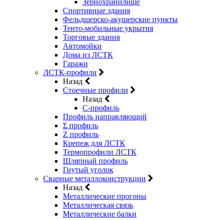
Зернохранилище
Спортивные здания
Фельдшерско-акушерские пункты
Тенто-мобильные укрытия
Торговые здания
Автомойки
Дома из ЛСТК
Гаражи
ЛСТК-профили
Назад
Стоечные профили
Назад
C-профиль
Профиль направляющий
Σ профиль
Z профиль
Крепеж для ЛСТК
Термопрофили ЛСТК
Шляпный профиль
Гнутый уголок
Сварные металлоконструкции
Назад
Металлические прогоны
Металлическая связь
Металлические балки