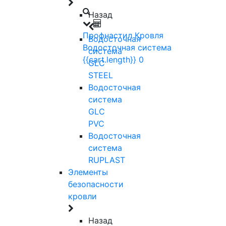
Назад
Профнастил
Кровля
Водосточная
Водосточная система
система
{{cart.length}}
0
GLC
STEEL
Водосточная
система
GLC
PVC
Водосточная
система
RUPLAST
Элементы
безопасности
кровли
Назад