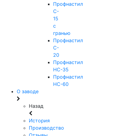
Профнастил
C-
15
с
гранью
Профнастил
C-
20
Профнастил
НС-35
Профнастил
НС-60
О заводе
Назад
История
Производство
Отзывы