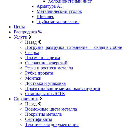
Холоднокатаный лист
Арматура А3
Металлический уголок
Швеллер
Трубы металлические
Цены
Распродажа %
Услуги
Назад
Погрузка, разгрузка и хранение — склад в Лобне
Сварка
Плазменная резка
Сверление отверстий
Резка и роспуск металла
Рубка проката
Монтаж
Доставка и упаковка
Проектирование металлоконструкций
Семинары по ЛСТК
Справочник
Назад
Возможные цвета металла
Покрытия металла
Сертификаты
Техническая документация