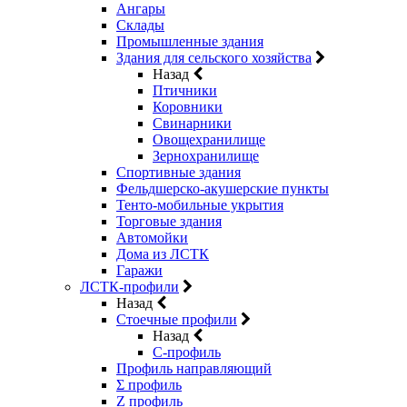
Ангары
Склады
Промышленные здания
Здания для сельского хозяйства
Назад
Птичники
Коровники
Свинарники
Овощехранилище
Зернохранилище
Спортивные здания
Фельдшерско-акушерские пункты
Тенто-мобильные укрытия
Торговые здания
Автомойки
Дома из ЛСТК
Гаражи
ЛСТК-профили
Назад
Стоечные профили
Назад
C-профиль
Профиль направляющий
Σ профиль
Z профиль