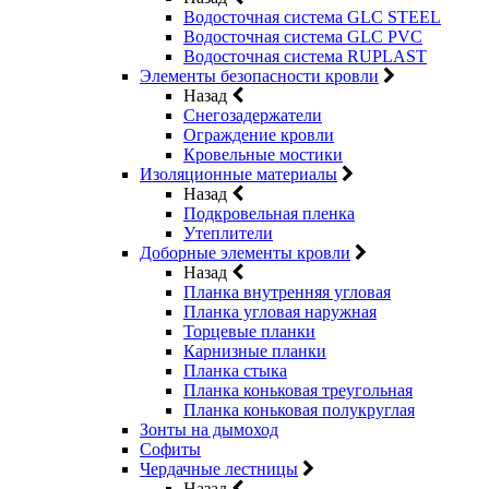
Водосточная система GLC STEEL
Водосточная система GLC PVC
Водосточная система RUPLAST
Элементы безопасности кровли
Назад
Снегозадержатели
Ограждение кровли
Кровельные мостики
Изоляционные материалы
Назад
Подкровельная пленка
Утеплители
Доборные элементы кровли
Назад
Планка внутренняя угловая
Планка угловая наружная
Торцевые планки
Карнизные планки
Планка стыка
Планка коньковая треугольная
Планка коньковая полукруглая
Зонты на дымоход
Софиты
Чердачные лестницы
Назад