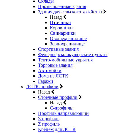
Склады
Промышленные здания
Здания для сельского хозяйства
Назад
Птичники
Коровники
Свинарники
Овощехранилище
Зернохранилище
Спортивные здания
Фельдшерско-акушерские пункты
Тенто-мобильные укрытия
Торговые здания
Автомойки
Дома из ЛСТК
Гаражи
ЛСТК-профили
Назад
Стоечные профили
Назад
C-профиль
Профиль направляющий
Σ профиль
Z профиль
Крепеж для ЛСТК