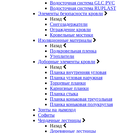
Водосточная система GLC PVC
Водосточная система RUPLAST
Элементы безопасности кровли
Назад
Снегозадержатели
Ограждение кровли
Кровельные мостики
Изоляционные материалы
Назад
Подкровельная пленка
Утеплители
Доборные элементы кровли
Назад
Планка внутренняя угловая
Планка угловая наружная
Торцевые планки
Карнизные планки
Планка стыка
Планка коньковая треугольная
Планка коньковая полукруглая
Зонты на дымоход
Софиты
Чердачные лестницы
Назад
Деревянные лестницы