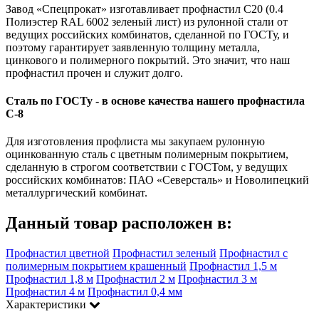
Завод «Спецпрокат» изготавливает профнастил С20 (0.4
Полиэстер RAL 6002 зеленый лист) из рулонной стали от
ведущих российских комбинатов, сделанной по ГОСТу, и
поэтому гарантирует заявленную толщину металла,
цинкового и полимерного покрытий. Это значит, что наш
профнастил прочен и служит долго.
Сталь по ГОСТу - в основе качества нашего профнастила
C-8
Для изготовления профлиста мы закупаем рулонную
оцинкованную сталь с цветным полимерным покрытием,
сделанную в строгом соответствии с ГОСТом, у ведущих
российских комбинатов: ПАО «Северсталь» и Новолипецкий
металлургический комбинат.
Данный товар расположен в:
Профнастил цветной
Профнастил зеленый
Профнастил с
полимерным покрытием крашенный
Профнастил 1,5 м
Профнастил 1,8 м
Профнастил 2 м
Профнастил 3 м
Профнастил 4 м
Профнастил 0,4 мм
Характеристики