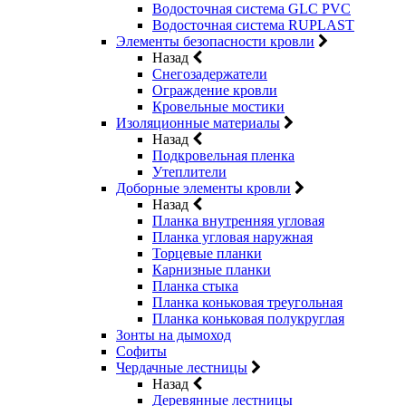
Водосточная система GLC PVC
Водосточная система RUPLAST
Элементы безопасности кровли
Назад
Снегозадержатели
Ограждение кровли
Кровельные мостики
Изоляционные материалы
Назад
Подкровельная пленка
Утеплители
Доборные элементы кровли
Назад
Планка внутренняя угловая
Планка угловая наружная
Торцевые планки
Карнизные планки
Планка стыка
Планка коньковая треугольная
Планка коньковая полукруглая
Зонты на дымоход
Софиты
Чердачные лестницы
Назад
Деревянные лестницы