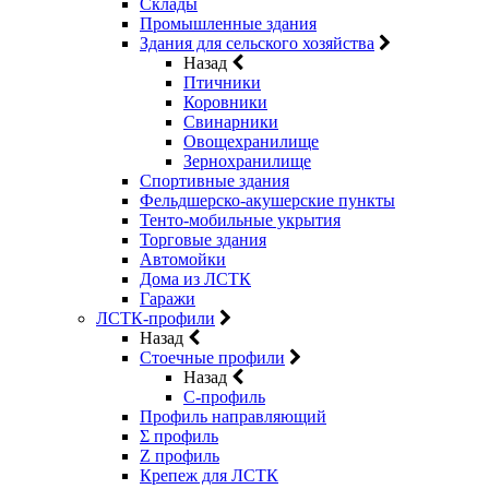
Склады
Промышленные здания
Здания для сельского хозяйства
Назад
Птичники
Коровники
Свинарники
Овощехранилище
Зернохранилище
Спортивные здания
Фельдшерско-акушерские пункты
Тенто-мобильные укрытия
Торговые здания
Автомойки
Дома из ЛСТК
Гаражи
ЛСТК-профили
Назад
Стоечные профили
Назад
C-профиль
Профиль направляющий
Σ профиль
Z профиль
Крепеж для ЛСТК