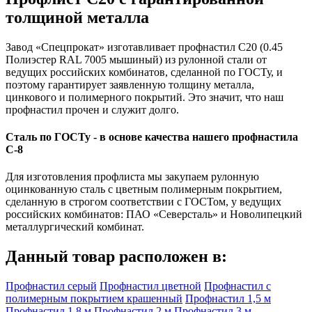
толщиной металла
Завод «Спецпрокат» изготавливает профнастил С20 (0.45
Полиэстер RAL 7005 мышиный) из рулонной стали от
ведущих российских комбинатов, сделанной по ГОСТу, и
поэтому гарантирует заявленную толщину металла,
цинкового и полимерного покрытий. Это значит, что наш
профнастил прочен и служит долго.
Сталь по ГОСТу - в основе качества нашего профнастила
C-8
Для изготовления профлиста мы закупаем рулонную
оцинкованную сталь с цветным полимерным покрытием,
сделанную в строгом соответствии с ГОСТом, у ведущих
российских комбинатов: ПАО «Северсталь» и Новолипецкий
металлургический комбинат.
Данный товар расположен в:
Профнастил серый
Профнастил цветной
Профнастил с
полимерным покрытием крашенный
Профнастил 1,5 м
Профнастил 1,8 м
Профнастил 2 м
Профнастил 3 м