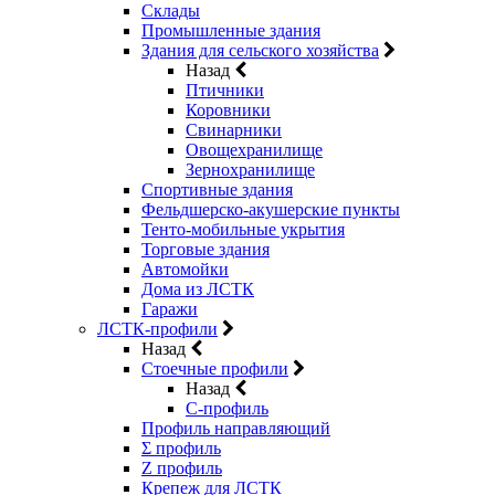
Склады
Промышленные здания
Здания для сельского хозяйства
Назад
Птичники
Коровники
Свинарники
Овощехранилище
Зернохранилище
Спортивные здания
Фельдшерско-акушерские пункты
Тенто-мобильные укрытия
Торговые здания
Автомойки
Дома из ЛСТК
Гаражи
ЛСТК-профили
Назад
Стоечные профили
Назад
C-профиль
Профиль направляющий
Σ профиль
Z профиль
Крепеж для ЛСТК