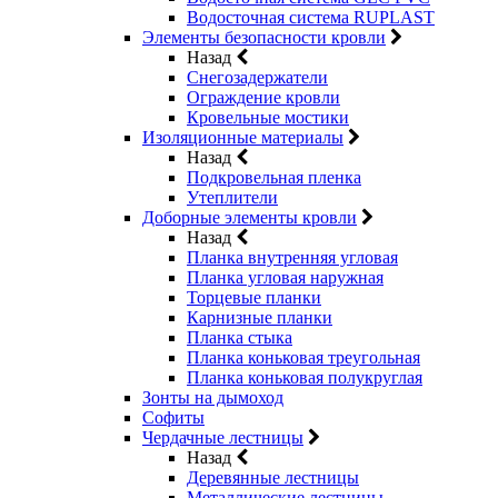
Водосточная система RUPLAST
Элементы безопасности кровли
Назад
Снегозадержатели
Ограждение кровли
Кровельные мостики
Изоляционные материалы
Назад
Подкровельная пленка
Утеплители
Доборные элементы кровли
Назад
Планка внутренняя угловая
Планка угловая наружная
Торцевые планки
Карнизные планки
Планка стыка
Планка коньковая треугольная
Планка коньковая полукруглая
Зонты на дымоход
Софиты
Чердачные лестницы
Назад
Деревянные лестницы
Металлические лестницы