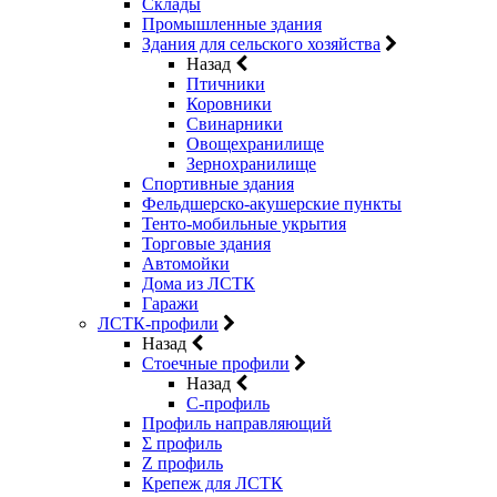
Склады
Промышленные здания
Здания для сельского хозяйства
Назад
Птичники
Коровники
Свинарники
Овощехранилище
Зернохранилище
Спортивные здания
Фельдшерско-акушерские пункты
Тенто-мобильные укрытия
Торговые здания
Автомойки
Дома из ЛСТК
Гаражи
ЛСТК-профили
Назад
Стоечные профили
Назад
C-профиль
Профиль направляющий
Σ профиль
Z профиль
Крепеж для ЛСТК