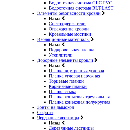
Водосточная система GLC PVC
Водосточная система RUPLAST
Элементы безопасности кровли
Назад
Снегозадержатели
Ограждение кровли
Кровельные мостики
Изоляционные материалы
Назад
Подкровельная пленка
Утеплители
Доборные элементы кровли
Назад
Планка внутренняя угловая
Планка угловая наружная
Торцевые планки
Карнизные планки
Планка стыка
Планка коньковая треугольная
Планка коньковая полукруглая
Зонты на дымоход
Софиты
Чердачные лестницы
Назад
Деревянные лестницы