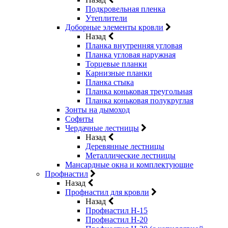
Подкровельная пленка
Утеплители
Доборные элементы кровли
Назад
Планка внутренняя угловая
Планка угловая наружная
Торцевые планки
Карнизные планки
Планка стыка
Планка коньковая треугольная
Планка коньковая полукруглая
Зонты на дымоход
Софиты
Чердачные лестницы
Назад
Деревянные лестницы
Металлические лестницы
Мансардные окна и комплектующие
Профнастил
Назад
Профнастил для кровли
Назад
Профнастил Н-15
Профнастил Н-20