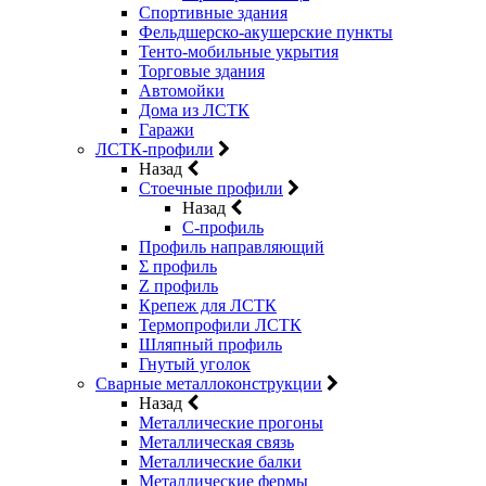
Спортивные здания
Фельдшерско-акушерские пункты
Тенто-мобильные укрытия
Торговые здания
Автомойки
Дома из ЛСТК
Гаражи
ЛСТК-профили
Назад
Стоечные профили
Назад
C-профиль
Профиль направляющий
Σ профиль
Z профиль
Крепеж для ЛСТК
Термопрофили ЛСТК
Шляпный профиль
Гнутый уголок
Сварные металлоконструкции
Назад
Металлические прогоны
Металлическая связь
Металлические балки
Металлические фермы