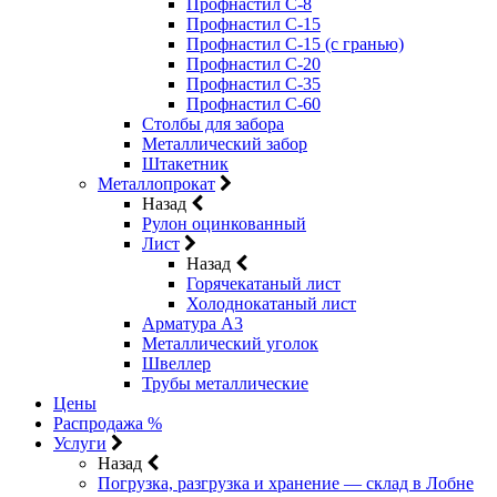
Профнастил С-8
Профнастил С-15
Профнастил С-15 (с гранью)
Профнастил С-20
Профнастил С-35
Профнастил С-60
Столбы для забора
Металлический забор
Штакетник
Металлопрокат
Назад
Рулон оцинкованный
Лист
Назад
Горячекатаный лист
Холоднокатаный лист
Арматура А3
Металлический уголок
Швеллер
Трубы металлические
Цены
Распродажа %
Услуги
Назад
Погрузка, разгрузка и хранение — склад в Лобне