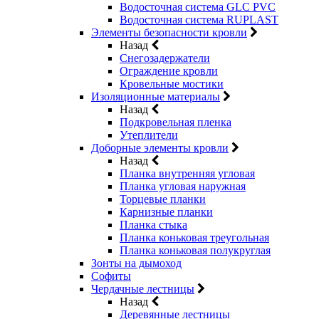
Водосточная система GLC PVC
Водосточная система RUPLAST
Элементы безопасности кровли
Назад
Снегозадержатели
Ограждение кровли
Кровельные мостики
Изоляционные материалы
Назад
Подкровельная пленка
Утеплители
Доборные элементы кровли
Назад
Планка внутренняя угловая
Планка угловая наружная
Торцевые планки
Карнизные планки
Планка стыка
Планка коньковая треугольная
Планка коньковая полукруглая
Зонты на дымоход
Софиты
Чердачные лестницы
Назад
Деревянные лестницы