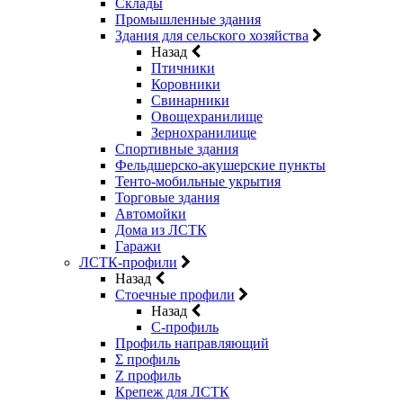
Склады
Промышленные здания
Здания для сельского хозяйства
Назад
Птичники
Коровники
Свинарники
Овощехранилище
Зернохранилище
Спортивные здания
Фельдшерско-акушерские пункты
Тенто-мобильные укрытия
Торговые здания
Автомойки
Дома из ЛСТК
Гаражи
ЛСТК-профили
Назад
Стоечные профили
Назад
C-профиль
Профиль направляющий
Σ профиль
Z профиль
Крепеж для ЛСТК