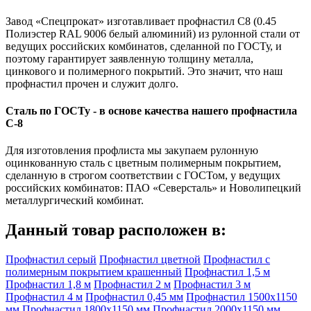
Завод «Спецпрокат» изготавливает профнастил С8 (0.45
Полиэстер RAL 9006 белый алюминий) из рулонной стали от
ведущих российских комбинатов, сделанной по ГОСТу, и
поэтому гарантирует заявленную толщину металла,
цинкового и полимерного покрытий. Это значит, что наш
профнастил прочен и служит долго.
Сталь по ГОСТу - в основе качества нашего профнастила
C-8
Для изготовления профлиста мы закупаем рулонную
оцинкованную сталь с цветным полимерным покрытием,
сделанную в строгом соответствии с ГОСТом, у ведущих
российских комбинатов: ПАО «Северсталь» и Новолипецкий
металлургический комбинат.
Данный товар расположен в:
Профнастил серый
Профнастил цветной
Профнастил с
полимерным покрытием крашенный
Профнастил 1,5 м
Профнастил 1,8 м
Профнастил 2 м
Профнастил 3 м
Профнастил 4 м
Профнастил 0,45 мм
Профнастил 1500х1150
мм
Профнастил 1800х1150 мм
Профнастил 2000х1150 мм