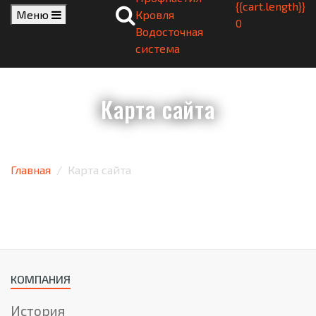
{{cart.length}}
Меню
Кровля
0
Водосточная
система
Карта сайта
Главная
Карта сайта
КОМПАНИЯ
История