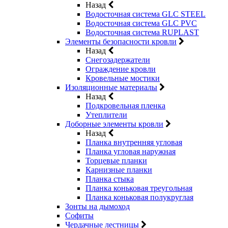
Назад
Водосточная система GLC STEEL
Водосточная система GLC PVC
Водосточная система RUPLAST
Элементы безопасности кровли
Назад
Снегозадержатели
Ограждение кровли
Кровельные мостики
Изоляционные материалы
Назад
Подкровельная пленка
Утеплители
Доборные элементы кровли
Назад
Планка внутренняя угловая
Планка угловая наружная
Торцевые планки
Карнизные планки
Планка стыка
Планка коньковая треугольная
Планка коньковая полукруглая
Зонты на дымоход
Софиты
Чердачные лестницы