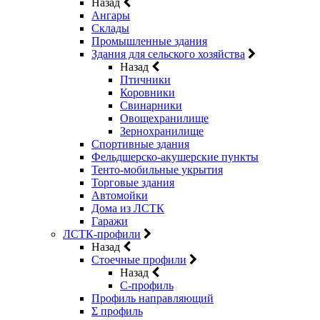
Назад
Ангары
Склады
Промышленные здания
Здания для сельского хозяйства
Назад
Птичники
Коровники
Свинарники
Овощехранилище
Зернохранилище
Спортивные здания
Фельдшерско-акушерские пункты
Тенто-мобильные укрытия
Торговые здания
Автомойки
Дома из ЛСТК
Гаражи
ЛСТК-профили
Назад
Стоечные профили
Назад
C-профиль
Профиль направляющий
Σ профиль