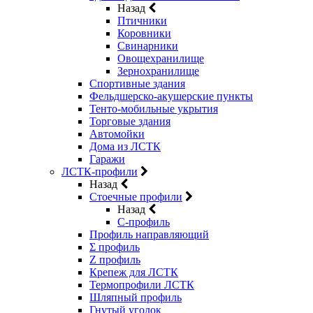
Назад
Птичники
Коровники
Свинарники
Овощехранилище
Зернохранилище
Спортивные здания
Фельдшерско-акушерские пункты
Тенто-мобильные укрытия
Торговые здания
Автомойки
Дома из ЛСТК
Гаражи
ЛСТК-профили
Назад
Стоечные профили
Назад
C-профиль
Профиль направляющий
Σ профиль
Z профиль
Крепеж для ЛСТК
Термопрофили ЛСТК
Шляпный профиль
Гнутый уголок