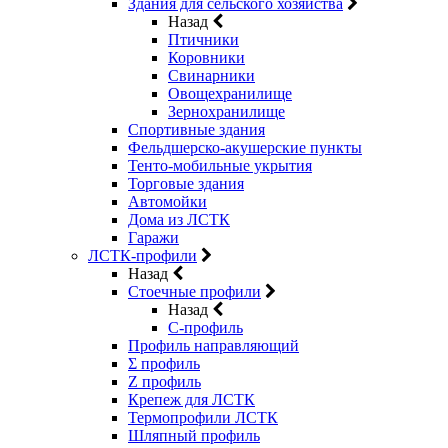
Здания для сельского хозяйства
Назад
Птичники
Коровники
Свинарники
Овощехранилище
Зернохранилище
Спортивные здания
Фельдшерско-акушерские пункты
Тенто-мобильные укрытия
Торговые здания
Автомойки
Дома из ЛСТК
Гаражи
ЛСТК-профили
Назад
Стоечные профили
Назад
C-профиль
Профиль направляющий
Σ профиль
Z профиль
Крепеж для ЛСТК
Термопрофили ЛСТК
Шляпный профиль