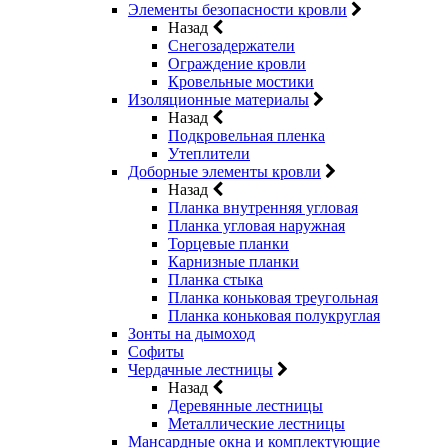
Элементы безопасности кровли
Назад
Снегозадержатели
Ограждение кровли
Кровельные мостики
Изоляционные материалы
Назад
Подкровельная пленка
Утеплители
Доборные элементы кровли
Назад
Планка внутренняя угловая
Планка угловая наружная
Торцевые планки
Карнизные планки
Планка стыка
Планка коньковая треугольная
Планка коньковая полукруглая
Зонты на дымоход
Софиты
Чердачные лестницы
Назад
Деревянные лестницы
Металлические лестницы
Мансардные окна и комплектующие