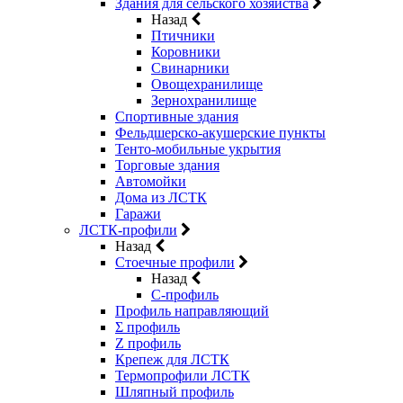
Здания для сельского хозяйства
Назад
Птичники
Коровники
Свинарники
Овощехранилище
Зернохранилище
Спортивные здания
Фельдшерско-акушерские пункты
Тенто-мобильные укрытия
Торговые здания
Автомойки
Дома из ЛСТК
Гаражи
ЛСТК-профили
Назад
Стоечные профили
Назад
C-профиль
Профиль направляющий
Σ профиль
Z профиль
Крепеж для ЛСТК
Термопрофили ЛСТК
Шляпный профиль