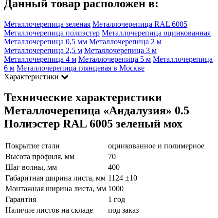
Данный товар расположен в:
Металлочерепица зеленая
Металлочерепица RAL 6005
Металлочерепица полиэстер
Металлочерепица оцинкованная
Металлочерепица 0,5 мм
Металлочерепица 2 м
Металлочерепица 2,5 м
Металлочерепица 3 м
Металлочерепица 4 м
Металлочерепица 5 м
Металлочерепица
6 м
Металлочерепица глянцевая в Москве
Характеристики
Технические характеристики
Металлочерепица «Андалузия» 0.5
Полиэстер RAL 6005 зеленый мох
Покрытие стали
оцинкованное и полимерное
Высота профиля, мм
70
Шаг волны, мм
400
Габаритная ширина листа, мм
1124 ±10
Монтажная ширина листа, мм
1000
Гарантия
1 год
Наличие листов на складе
под заказ