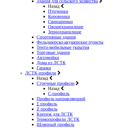
Здания для сельского хозяйства
Назад
Птичники
Коровники
Свинарники
Овощехранилище
Зернохранилище
Спортивные здания
Фельдшерско-акушерские пункты
Тенто-мобильные укрытия
Торговые здания
Автомойки
Дома из ЛСТК
Гаражи
ЛСТК-профили
Назад
Стоечные профили
Назад
C-профиль
Профиль направляющий
Σ профиль
Z профиль
Крепеж для ЛСТК
Термопрофили ЛСТК
Шляпный профиль