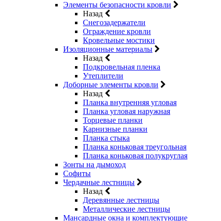
Элементы безопасности кровли
Назад
Снегозадержатели
Ограждение кровли
Кровельные мостики
Изоляционные материалы
Назад
Подкровельная пленка
Утеплители
Доборные элементы кровли
Назад
Планка внутренняя угловая
Планка угловая наружная
Торцевые планки
Карнизные планки
Планка стыка
Планка коньковая треугольная
Планка коньковая полукруглая
Зонты на дымоход
Софиты
Чердачные лестницы
Назад
Деревянные лестницы
Металлические лестницы
Мансардные окна и комплектующие