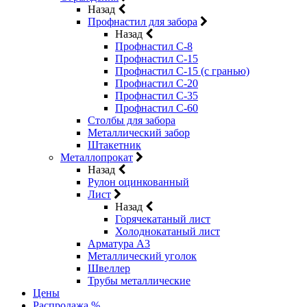
Назад
Профнастил для забора
Назад
Профнастил С-8
Профнастил С-15
Профнастил С-15 (с гранью)
Профнастил С-20
Профнастил С-35
Профнастил С-60
Столбы для забора
Металлический забор
Штакетник
Металлопрокат
Назад
Рулон оцинкованный
Лист
Назад
Горячекатаный лист
Холоднокатаный лист
Арматура А3
Металлический уголок
Швеллер
Трубы металлические
Цены
Распродажа %