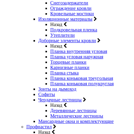
Снегозадержатели
Ограждение кровли
Кровельные мостики
Изоляционные материалы
Назад
Подкровельная пленка
Утеплители
Доборные элементы кровли
Назад
Планка внутренняя угловая
Планка угловая наружная
Торцевые планки
Карнизные планки
Планка стыка
Планка коньковая треугольная
Планка коньковая полукруглая
Зонты на дымоход
Софиты
Чердачные лестницы
Назад
Деревянные лестницы
Металлические лестницы
Мансардные окна и комплектующие
Профнастил
Назад