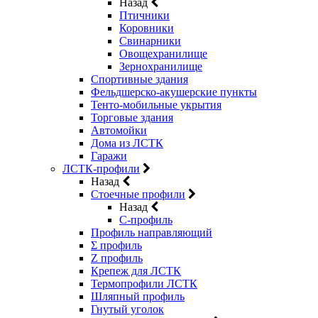
Назад
Птичники
Коровники
Свинарники
Овощехранилище
Зернохранилище
Спортивные здания
Фельдшерско-акушерские пункты
Тенто-мобильные укрытия
Торговые здания
Автомойки
Дома из ЛСТК
Гаражи
ЛСТК-профили
Назад
Стоечные профили
Назад
C-профиль
Профиль направляющий
Σ профиль
Z профиль
Крепеж для ЛСТК
Термопрофили ЛСТК
Шляпный профиль
Гнутый уголок