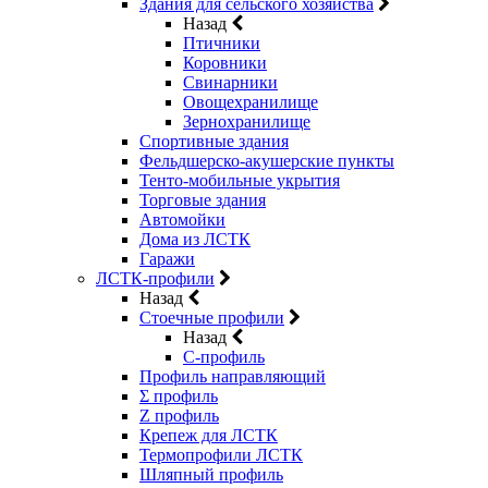
Здания для сельского хозяйства
Назад
Птичники
Коровники
Свинарники
Овощехранилище
Зернохранилище
Спортивные здания
Фельдшерско-акушерские пункты
Тенто-мобильные укрытия
Торговые здания
Автомойки
Дома из ЛСТК
Гаражи
ЛСТК-профили
Назад
Стоечные профили
Назад
C-профиль
Профиль направляющий
Σ профиль
Z профиль
Крепеж для ЛСТК
Термопрофили ЛСТК
Шляпный профиль