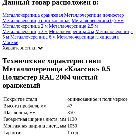
Данный товар расположен в:
Металлочерепица оранжевая
Металлочерепица полиэстер
Металлочерепица оцинкованная
Металлочерепица 0,5 мм
Металлочерепица 2 м
Металлочерепица 2,5 м
Металлочерепица 3 м
Металлочерепица 4 м
Металлочерепица
5 м
Металлочерепица 6 м
Металлочерепица глянцевая в
Москве
Характеристики
Технические характеристики
Металлочерепица «Классик» 0.5
Полиэстер RAL 2004 чистый
оранжевый
Покрытие стали
оцинкованное и полимерное
Высота профиля, мм
47
Шаг волны, мм
350
Габаритная ширина листа, мм
1130
Монтажная ширина листа, мм
1050
Гарантия
1 год