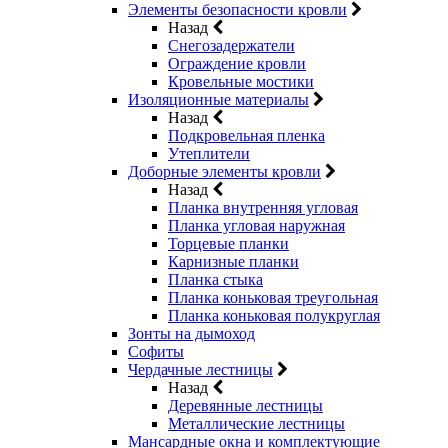
Элементы безопасности кровли
Назад
Снегозадержатели
Ограждение кровли
Кровельные мостики
Изоляционные материалы
Назад
Подкровельная пленка
Утеплители
Доборные элементы кровли
Назад
Планка внутренняя угловая
Планка угловая наружная
Торцевые планки
Карнизные планки
Планка стыка
Планка коньковая треугольная
Планка коньковая полукруглая
Зонты на дымоход
Софиты
Чердачные лестницы
Назад
Деревянные лестницы
Металлические лестницы
Мансардные окна и комплектующие