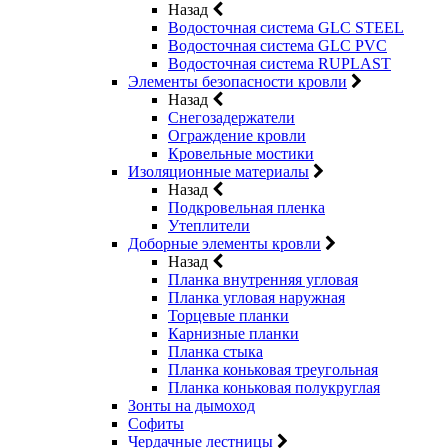
Назад
Водосточная система GLC STEEL
Водосточная система GLC PVC
Водосточная система RUPLAST
Элементы безопасности кровли
Назад
Снегозадержатели
Ограждение кровли
Кровельные мостики
Изоляционные материалы
Назад
Подкровельная пленка
Утеплители
Доборные элементы кровли
Назад
Планка внутренняя угловая
Планка угловая наружная
Торцевые планки
Карнизные планки
Планка стыка
Планка коньковая треугольная
Планка коньковая полукруглая
Зонты на дымоход
Софиты
Чердачные лестницы