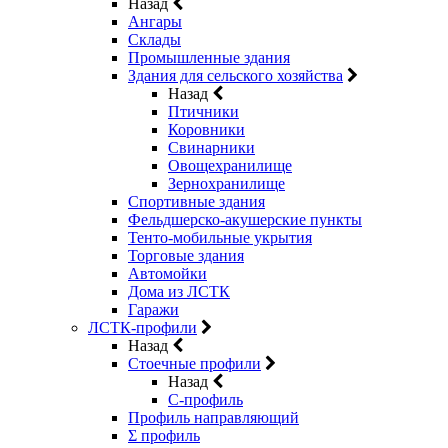
Назад
Ангары
Склады
Промышленные здания
Здания для сельского хозяйства
Назад
Птичники
Коровники
Свинарники
Овощехранилище
Зернохранилище
Спортивные здания
Фельдшерско-акушерские пункты
Тенто-мобильные укрытия
Торговые здания
Автомойки
Дома из ЛСТК
Гаражи
ЛСТК-профили
Назад
Стоечные профили
Назад
C-профиль
Профиль направляющий
Σ профиль