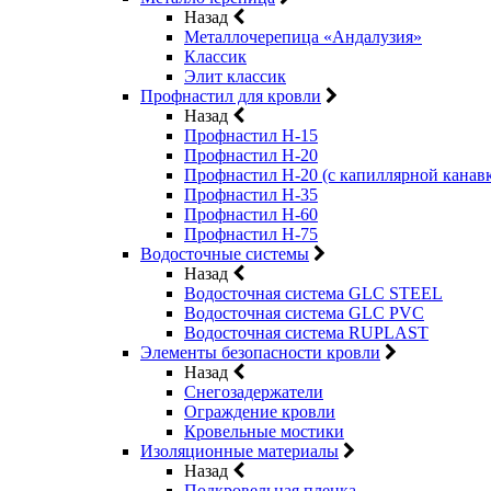
Назад
Металлочерепица «Андалузия»
Классик
Элит классик
Профнастил для кровли
Назад
Профнастил Н-15
Профнастил Н-20
Профнастил Н-20 (с капиллярной канав
Профнастил Н-35
Профнастил Н-60
Профнастил Н-75
Водосточные системы
Назад
Водосточная система GLC STEEL
Водосточная система GLC PVC
Водосточная система RUPLAST
Элементы безопасности кровли
Назад
Снегозадержатели
Ограждение кровли
Кровельные мостики
Изоляционные материалы
Назад
Подкровельная пленка