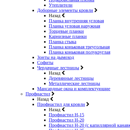
Утеплители
Доборные элементы кровли
Назад
Планка внутренняя угловая
Планка угловая наружная
Торцевые планки
Карнизные планки
Планка стыка
Планка коньковая треугольная
Планка коньковая полукруглая
Зонты на дымоход
Софиты
Чердачные лестницы
Назад
Деревянные лестницы
Металлические лестницы
Мансардные окна и комплектующие
Профнастил
Назад
Профнастил для кровли
Назад
Профнастил Н-15
Профнастил Н-20
Профнастил Н-20 (с капиллярной канав