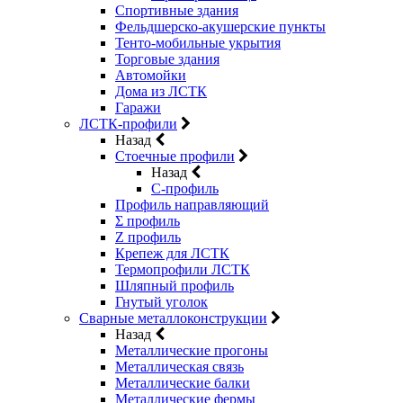
Спортивные здания
Фельдшерско-акушерские пункты
Тенто-мобильные укрытия
Торговые здания
Автомойки
Дома из ЛСТК
Гаражи
ЛСТК-профили
Назад
Стоечные профили
Назад
C-профиль
Профиль направляющий
Σ профиль
Z профиль
Крепеж для ЛСТК
Термопрофили ЛСТК
Шляпный профиль
Гнутый уголок
Сварные металлоконструкции
Назад
Металлические прогоны
Металлическая связь
Металлические балки
Металлические фермы