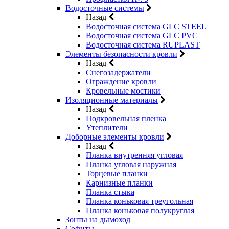
Водосточные системы
Назад
Водосточная система GLC STEEL
Водосточная система GLC PVC
Водосточная система RUPLAST
Элементы безопасности кровли
Назад
Снегозадержатели
Ограждение кровли
Кровельные мостики
Изоляционные материалы
Назад
Подкровельная пленка
Утеплители
Доборные элементы кровли
Назад
Планка внутренняя угловая
Планка угловая наружная
Торцевые планки
Карнизные планки
Планка стыка
Планка коньковая треугольная
Планка коньковая полукруглая
Зонты на дымоход
Софиты