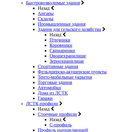
Быстровозводимые здания
Назад
Ангары
Склады
Промышленные здания
Здания для сельского хозяйства
Назад
Птичники
Коровники
Свинарники
Овощехранилище
Зернохранилище
Спортивные здания
Фельдшерско-акушерские пункты
Тенто-мобильные укрытия
Торговые здания
Автомойки
Дома из ЛСТК
Гаражи
ЛСТК-профили
Назад
Стоечные профили
Назад
C-профиль
Профиль направляющий