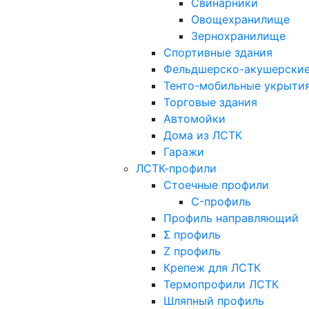
Свинарники
Овощехранилище
Зернохранилище
Спортивные здания
Фельдшерско-акушерские
Тенто-мобильные укрыти
Торговые здания
Автомойки
Дома из ЛСТК
Гаражи
ЛСТК-профили
Стоечные профили
C-профиль
Профиль направляющий
Σ профиль
Z профиль
Крепеж для ЛСТК
Термопрофили ЛСТК
Шляпный профиль