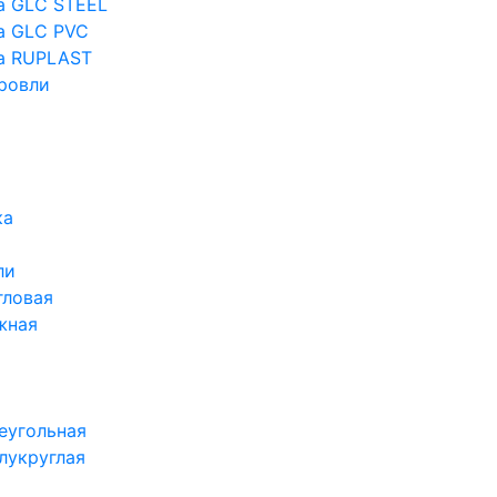
а GLC STEEL
а GLC PVC
а RUPLAST
ровли
ка
ли
гловая
жная
еугольная
лукруглая