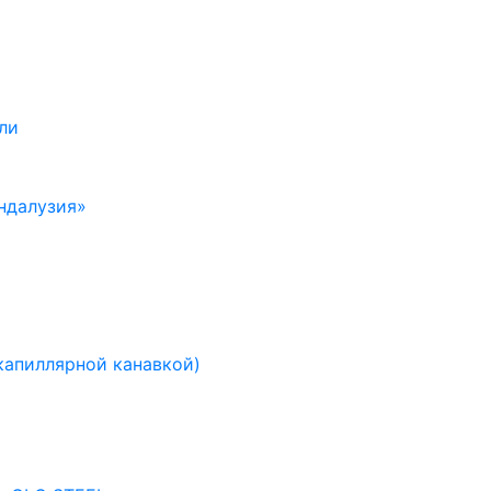
ли
ндалузия»
капиллярной канавкой)