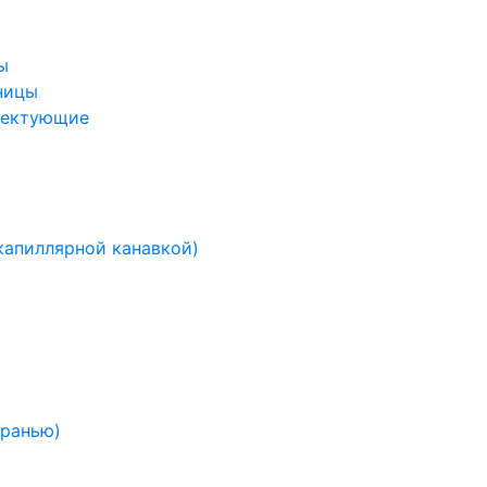
ы
ницы
лектующие
капиллярной канавкой)
гранью)