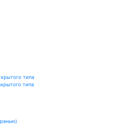
ткрытого типа
акрытого типа
гранью)