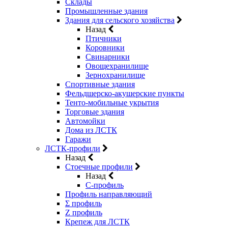
Склады
Промышленные здания
Здания для сельского хозяйства
Назад
Птичники
Коровники
Свинарники
Овощехранилище
Зернохранилище
Спортивные здания
Фельдшерско-акушерские пункты
Тенто-мобильные укрытия
Торговые здания
Автомойки
Дома из ЛСТК
Гаражи
ЛСТК-профили
Назад
Стоечные профили
Назад
C-профиль
Профиль направляющий
Σ профиль
Z профиль
Крепеж для ЛСТК