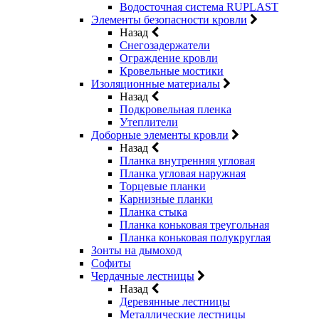
Водосточная система RUPLAST
Элементы безопасности кровли
Назад
Снегозадержатели
Ограждение кровли
Кровельные мостики
Изоляционные материалы
Назад
Подкровельная пленка
Утеплители
Доборные элементы кровли
Назад
Планка внутренняя угловая
Планка угловая наружная
Торцевые планки
Карнизные планки
Планка стыка
Планка коньковая треугольная
Планка коньковая полукруглая
Зонты на дымоход
Софиты
Чердачные лестницы
Назад
Деревянные лестницы
Металлические лестницы