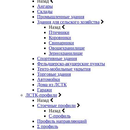
Назад
Ангары
Склады
Промышленные здания
Здания для сельского хозяйства
Назад
Птичники
Коровники
Свинарники
Овощехранилище
Зернохранилище
Спортивные здания
Фельдшерско-акушерские пункты
Тенто-мобильные укрытия
Торговые здания
Автомойки
Дома из ЛСТК
Гаражи
ЛСТК-профили
Назад
Стоечные профили
Назад
C-профиль
Профиль направляющий
Σ профиль