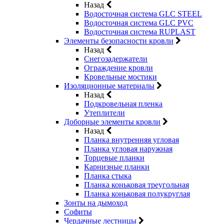
Назад
Водосточная система GLC STEEL
Водосточная система GLC PVC
Водосточная система RUPLAST
Элементы безопасности кровли
Назад
Снегозадержатели
Ограждение кровли
Кровельные мостики
Изоляционные материалы
Назад
Подкровельная пленка
Утеплители
Доборные элементы кровли
Назад
Планка внутренняя угловая
Планка угловая наружная
Торцевые планки
Карнизные планки
Планка стыка
Планка коньковая треугольная
Планка коньковая полукруглая
Зонты на дымоход
Софиты
Чердачные лестницы