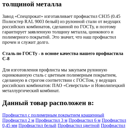
толщиной металла
Завод «Спецпрокат» изготавливает профнастил СН35 (0.45
Полиэстер RAL 9003 белый) из рулонной стали от ведущих
российских комбинатов, сделанной по ГОСТу, и поэтому
гарантирует заявленную толщину металла, цинкового и
полимерного покрытий. Это значит, что наш профнастил
прочен и служит долго.
Сталь по ГОСТу - в основе качества нашего профнастила
C-8
Для изготовления профлиста мы закупаем рулонную
оцинкованную сталь с цветным полимерным покрытием,
сделанную в строгом соответствии с ГОСТом, у ведущих
российских комбинатов: ПАО «Северсталь» и Новолипецкий
металлургический комбинат.
Данный товар расположен в:
Профнастил с полимерным покрытием крашенный
Профнастил 2 м
Профнастил 3 м
Профнастил 6 м
Профнастил
0,45 мм
Профнастил белый
Профнастил цветной
Профнастил