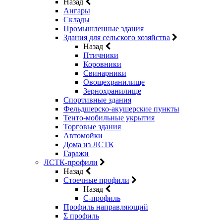
Назад
Ангары
Склады
Промышленные здания
Здания для сельского хозяйства
Назад
Птичники
Коровники
Свинарники
Овощехранилище
Зернохранилище
Спортивные здания
Фельдшерско-акушерские пункты
Тенто-мобильные укрытия
Торговые здания
Автомойки
Дома из ЛСТК
Гаражи
ЛСТК-профили
Назад
Стоечные профили
Назад
C-профиль
Профиль направляющий
Σ профиль