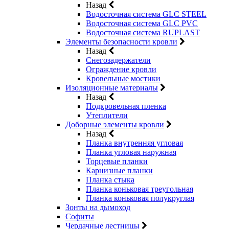
Назад
Водосточная система GLC STEEL
Водосточная система GLC PVC
Водосточная система RUPLAST
Элементы безопасности кровли
Назад
Снегозадержатели
Ограждение кровли
Кровельные мостики
Изоляционные материалы
Назад
Подкровельная пленка
Утеплители
Доборные элементы кровли
Назад
Планка внутренняя угловая
Планка угловая наружная
Торцевые планки
Карнизные планки
Планка стыка
Планка коньковая треугольная
Планка коньковая полукруглая
Зонты на дымоход
Софиты
Чердачные лестницы