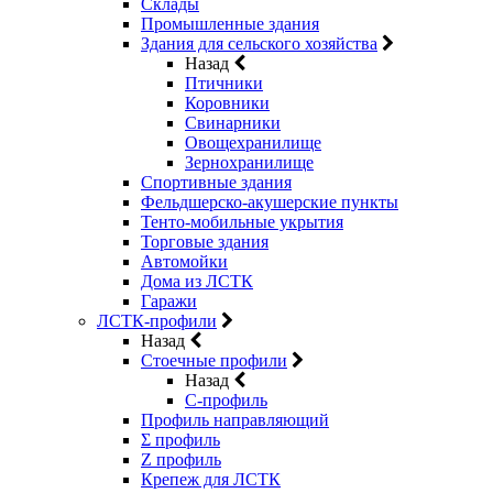
Склады
Промышленные здания
Здания для сельского хозяйства
Назад
Птичники
Коровники
Свинарники
Овощехранилище
Зернохранилище
Спортивные здания
Фельдшерско-акушерские пункты
Тенто-мобильные укрытия
Торговые здания
Автомойки
Дома из ЛСТК
Гаражи
ЛСТК-профили
Назад
Стоечные профили
Назад
C-профиль
Профиль направляющий
Σ профиль
Z профиль
Крепеж для ЛСТК