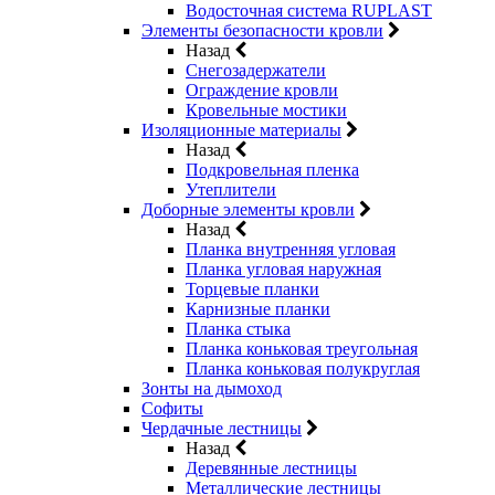
Водосточная система RUPLAST
Элементы безопасности кровли
Назад
Снегозадержатели
Ограждение кровли
Кровельные мостики
Изоляционные материалы
Назад
Подкровельная пленка
Утеплители
Доборные элементы кровли
Назад
Планка внутренняя угловая
Планка угловая наружная
Торцевые планки
Карнизные планки
Планка стыка
Планка коньковая треугольная
Планка коньковая полукруглая
Зонты на дымоход
Софиты
Чердачные лестницы
Назад
Деревянные лестницы
Металлические лестницы